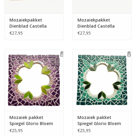
Mozaiekpakket
Mozaiekpakket
Dienblad Castella
Dienblad Castella
Zwart-Wit-Grijs
Rood-Oranje-Geel
€27,95
€27,95
Mozaiek pakket
Mozaiek pakket
Spiegel Glorio Bloem
Spiegel Glorio Bloem
Paars
Zeegroen
€25,95
€25,95