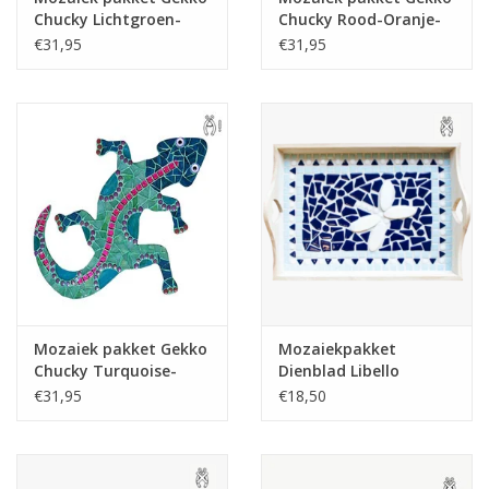
Chucky Lichtgroen-
Chucky Rood-Oranje-
Donkergroen
Blauw
€31,95
€31,95
Mozaiek pakket Gekko
Mozaiekpakket
Chucky Turquoise-
Dienblad Libello
Blauw-Paars
Blauw-Wit
€31,95
€18,50