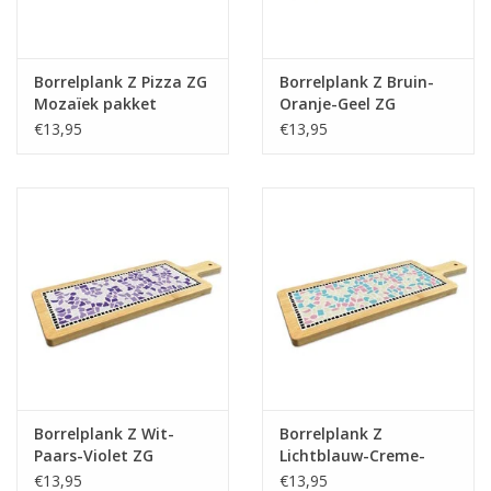
Borrelplank Z Pizza ZG
Borrelplank Z Bruin-
Mozaïek pakket
Oranje-Geel ZG
Mozaïek pakket
€13,95
€13,95
Borrelplank Z Wit-
Borrelplank Z
Paars-Violet ZG
Lichtblauw-Creme-
Mozaïek pakket
Roze ZG Mozaïek
€13,95
€13,95