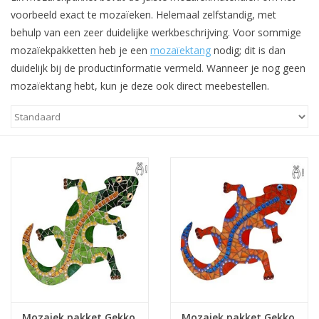
voorbeeld exact te mozaïeken. Helemaal zelfstandig, met
Klantbeoordelingen
behulp van een zeer duidelijke werkbeschrijving. Voor sommige
mozaïekpakketten heb je een
mozaïektang
nodig; dit is dan
duidelijk bij de productinformatie vermeld. Wanneer je nog geen
Wie zijn wij?
mozaïektang hebt, kun je deze ook direct meebestellen.
Moeder-dochter-activiteit
Met het hele gezin mozaieken
Mozaiekbank.nl
Kant-en-klare mozaïekwerken
Mozaiek pakket Gekko
Mozaiek pakket Gekko