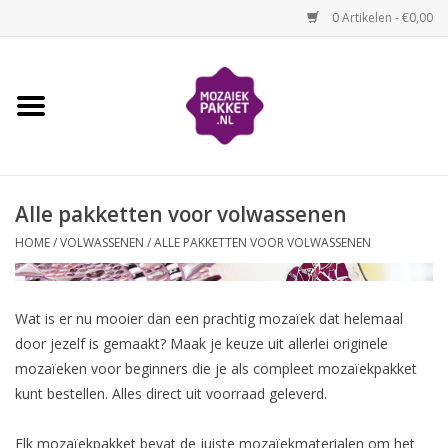
0 Artikelen - €0,00
Home
Kinderen
Alle pakketten voor volwassenen
Volwassenen
HOME
/
VOLWASSENEN
/
ALLE PAKKETTEN VOOR VOLWASSENEN
Losse mozaïekmaterialen
Wat is er nu mooier dan een prachtig mozaïek dat helemaal
Thema's
door jezelf is gemaakt? Maak je keuze uit allerlei originele
mozaïeken voor beginners die je als compleet mozaïekpakket
Hoe mozaïeken?
kunt bestellen. Alles direct uit voorraad geleverd.
Video-instructies
Elk mozaïekpakket bevat de juiste mozaïekmaterialen om het