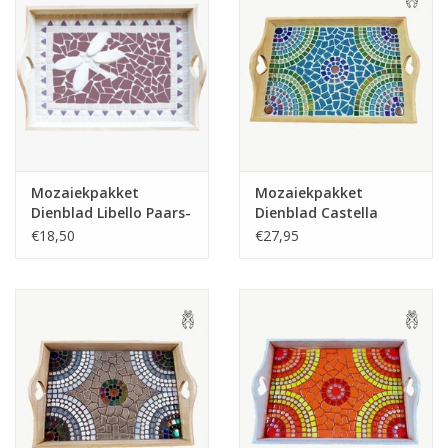
Mozaiekpakket
Mozaiekpakket
Dienblad Libello Paars-
Dienblad Castella
Rose-Wit
Blauw-Groen
€18,50
€27,95