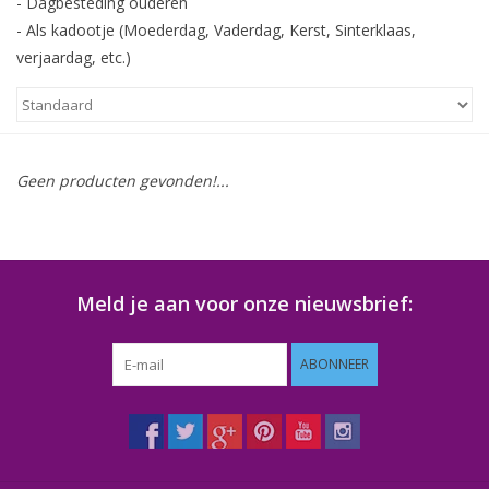
- Dagbesteding ouderen
- Als kadootje (Moederdag, Vaderdag, Kerst, Sinterklaas,
Klantbeoordelingen
verjaardag, etc.)
Wie zijn wij?
Moeder-dochter-activiteit
Geen producten gevonden!...
Met het hele gezin mozaieken
Mozaiekbank.nl
Meld je aan voor onze nieuwsbrief:
Kant-en-klare mozaïekwerken
ABONNEER