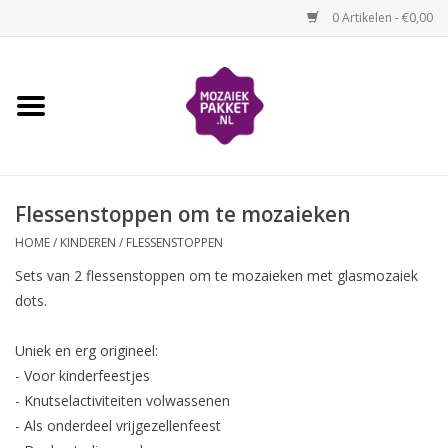
0 Artikelen - €0,00
Home
Kinderen
Flessenstoppen om te mozaieken
Volwassenen
HOME
/
KINDEREN
/
FLESSENSTOPPEN
Losse mozaïekmaterialen
Sets van 2 flessenstoppen om te mozaieken met glasmozaiek
dots.
Thema's
Uniek en erg origineel:
- Voor kinderfeestjes
Hoe mozaïeken?
- Knutselactiviteiten volwassenen
- Als onderdeel vrijgezellenfeest
Video-instructies