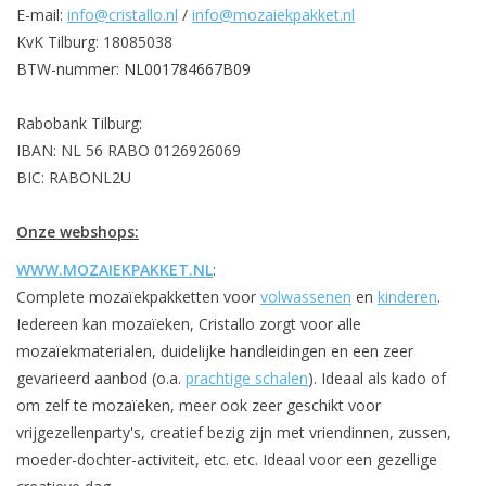
E-mail:
info@cristallo.nl
/
info@mozaiekpakket.nl
KvK Tilburg: 18085038
BTW-nummer:
NL001784667B09
Rabobank Tilburg:
IBAN: NL 56 RABO 0126926069
BIC: RABONL2U
Onze webshops:
WWW.MOZAIEKPAKKET.NL
:
Complete mozaïekpakketten voor
volwassenen
en
kinderen
.
Iedereen kan mozaïeken, Cristallo zorgt voor alle
mozaïekmaterialen, duidelijke handleidingen en een zeer
gevarieerd aanbod (o.a.
prachtige schalen
). Ideaal als kado of
om zelf te mozaïeken, meer ook zeer geschikt voor
vrijgezellenparty's, creatief bezig zijn met vriendinnen, zussen,
moeder-dochter-activiteit, etc. etc. Ideaal voor een gezellige