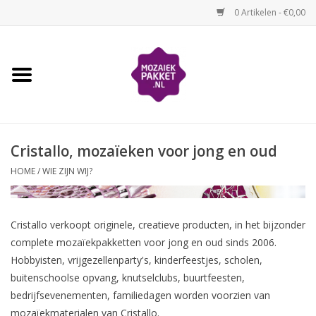
0 Artikelen - €0,00
Home
Kinderen
Cristallo, mozaïeken voor jong en oud
Volwassenen
HOME
/
WIE ZIJN WIJ?
Losse mozaïekmaterialen
Cristallo verkoopt originele, creatieve producten, in het bijzonder
Thema's
complete mozaïekpakketten voor jong en oud sinds 2006.
Hobbyisten, vrijgezellenparty's, kinderfeestjes, scholen,
Hoe mozaïeken?
buitenschoolse opvang, knutselclubs, buurtfeesten,
bedrijfsevenementen, familiedagen worden voorzien van
Video-instructies
mozaïekmaterialen van Cristallo.