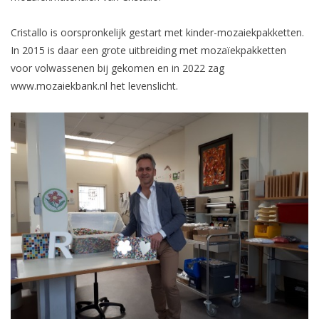
Klantbeoordelingen
Cristallo is oorspronkelijk gestart met kinder-mozaiekpakketten.
In 2015 is daar een grote uitbreiding met mozaïekpakketten
voor volwassenen bij gekomen en in 2022 zag
Wie zijn wij?
www.mozaiekbank.nl het levenslicht.
Moeder-dochter-activiteit
Met het hele gezin mozaieken
Mozaiekbank.nl
Kant-en-klare mozaïekwerken