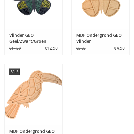
Klantbeoordelingen
Wie zijn wij?
Vlinder GEO
MDF Ondergrond GEO
Geel/Zwart/Groen
Vlinder
Moeder-dochter-activiteit
€12,50
€4,50
€17,50
€5,95
Met het hele gezin mozaieken
SALE
Mozaiekbank.nl
Kant-en-klare mozaïekwerken
MDF Ondergrond GEO