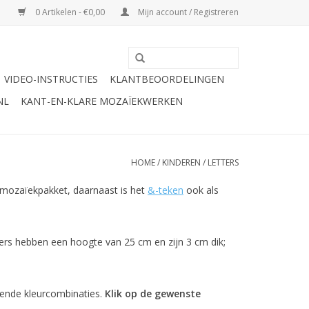
0 Artikelen - €0,00
Mijn account / Registreren
VIDEO-INSTRUCTIES
KLANTBEOORDELINGEN
NL
KANT-EN-KLARE MOZAÏEKWERKEN
HOME
/
KINDEREN
/
LETTERS
et mozaïekpakket, daarnaast is het
&-teken
ook als
ters hebben een hoogte van 25 cm en zijn 3 cm dik;
lende kleurcombinaties.
Klik op de gewenste