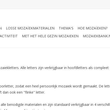
N
LOSSE MOZAÏEKMATERIALEN
THEMA'S
HOE MOZAÏEKEN?
CTIVITEIT
MET HET HELE GEZIN MOZAIEKEN
MOZAIEKBANK.
zaiekletters. Alle letters zijn verkrijgbaar in hoofdletters als comple
oorletter, zodat een heel persoonlijk mozaiek wordt gemaakt. De let
t dan ook een "flinke" letter.
le benodigde materialen en zijn standaard verkrijgbaar in 4 verschil