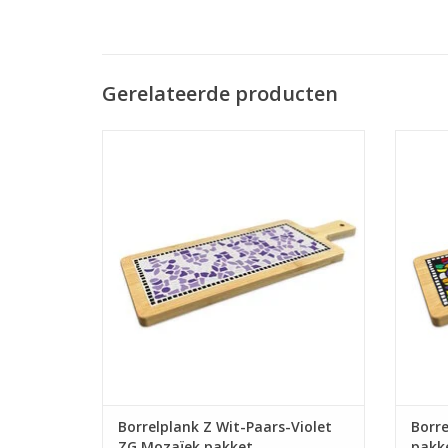
Gerelateerde producten
Mozaïek je eigen borrelplank. Leuk om te
Mozaïe
doen, jarenlang plezier!
TOEVOEGEN AAN WINKELWAGEN
TO
Borrelplank Z Wit-Paars-Violet
Borre
ZG Mozaïek pakket
pakk