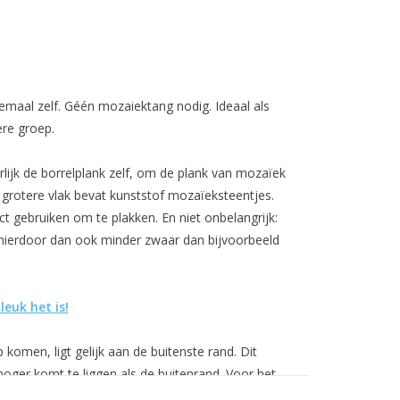
emaal zelf. Géén mozaiektang nodig. Ideaal als
ere groep.
urlijk de borrelplank zelf, om de plank van mozaïek
t grotere vlak bevat kunststof mozaïeksteentjes.
t gebruiken om te plakken. En niet onbelangrijk:
 hierdoor dan ook minder zwaar dan bijvoorbeeld
leuk het is!
komen, ligt gelijk aan de buitenste rand. Dit
hoger komt te liggen als de buitenrand. Voor het
probleem.