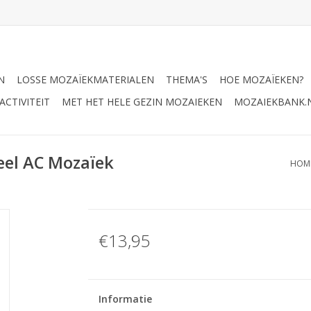
N
LOSSE MOZAÏEKMATERIALEN
THEMA'S
HOE MOZAÏEKEN?
CTIVITEIT
MET HET HELE GEZIN MOZAIEKEN
MOZAIEKBANK.
eel AC Mozaïek
HOM
€13,95
Informatie