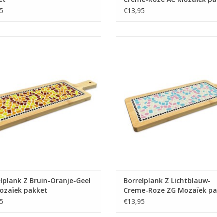
5
€13,95
De borrelplank is er in vele kleurcombinaties, b
k je eigen borrelplank. Leuk om te
Mozaïek je eigen borrelplank. Leu
doen, jarenlang plezier!
doen, jarenlang plezier!
EVOEGEN AAN WINKELWAGEN
TOEVOEGEN AAN WINKELWA
lplank Z Bruin-Oranje-Geel
Borrelplank Z Lichtblauw-
ozaïek pakket
Creme-Roze ZG Mozaïek pa
5
€13,95