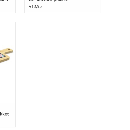
€13,95
ekijk ook de andere kleurstellingen.
k om te
GEN
kket