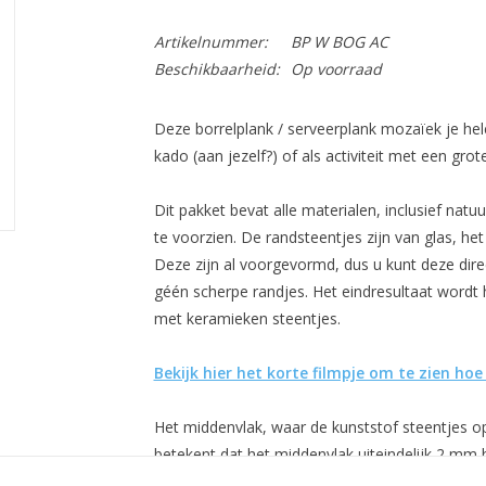
Artikelnummer:
BP W BOG AC
Beschikbaarheid:
Op voorraad
Deze borrelplank / serveerplank mozaïek je hel
kado (aan jezelf?) of als activiteit met een grot
Dit pakket bevat alle materialen, inclusief natu
te voorzien. De randsteentjes zijn van glas, he
Deze zijn al voorgevormd, dus u kunt deze direc
géén scherpe randjes. Het eindresultaat wordt
met keramieken steentjes.
Bekijk hier het korte filmpje om te zien hoe 
Het middenvlak, waar de kunststof steentjes op 
betekent dat het middenvlak uiteindelijk 2 mm 
presenteren van hapjes/schaaltjes is dit geen 