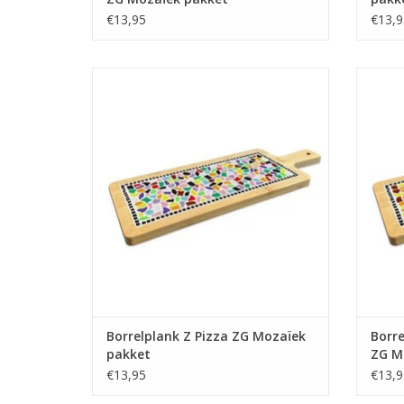
€13,95
€13,9
Mozaïek je eigen borrelplank. Leuk om te
Mozaïe
doen, jarenlang plezier!
TOEVOEGEN AAN WINKELWAGEN
TO
Borrelplank Z Pizza ZG Mozaïek
Borre
pakket
ZG M
€13,95
€13,9