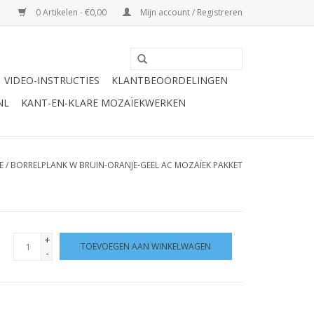
0 Artikelen - €0,00
Mijn account / Registreren
VIDEO-INSTRUCTIES
KLANTBEOORDELINGEN
NL
KANT-EN-KLARE MOZAÏEKWERKEN
E
/
BORRELPLANK W BRUIN-ORANJE-GEEL AC MOZAÏEK PAKKET
+
TOEVOEGEN AAN WINKELWAGEN
-