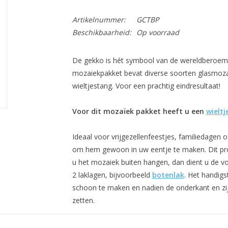
Artikelnummer:
GCTBP
Beschikbaarheid:
Op voorraad
De gekko is hét symbool van de wereldberoem
mozaiekpakket bevat diverse soorten glasmoz
wieltjestang. Voor een prachtig eindresultaat!
Voor dit mozaïek pakket heeft u een
wieltj
Ideaal voor vrijgezellenfeestjes, familiedagen o
om hem gewoon in uw eentje te maken. Dit prod
u het mozaiek buiten hangen, dan dient u de v
2 laklagen, bijvoorbeeld
botenlak
. Het handigs
schoon te maken en nadien de onderkant en zijk
zetten.
Lengte: 32 cm