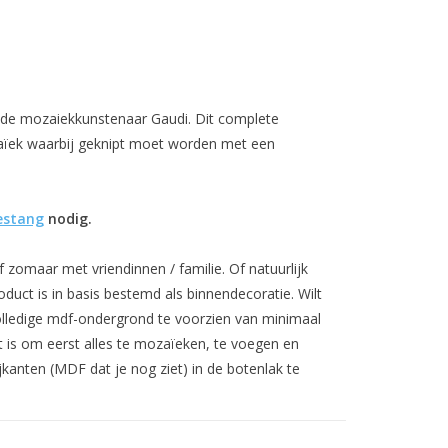
de mozaiekkunstenaar Gaudi. Dit complete
aïek waarbij geknipt moet worden met een
estang
nodig.
f zomaar met vriendinnen / familie. Of natuurlijk
uct is in basis bestemd als binnendecoratie. Wilt
olledige mdf-ondergrond te voorzien van minimaal
t is om eerst alles te mozaïeken, te voegen en
anten (MDF dat je nog ziet) in de botenlak te