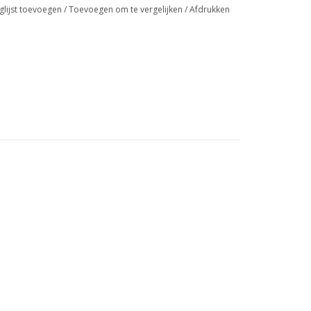
glijst toevoegen
/
Toevoegen om te vergelijken
/
Afdrukken
r.