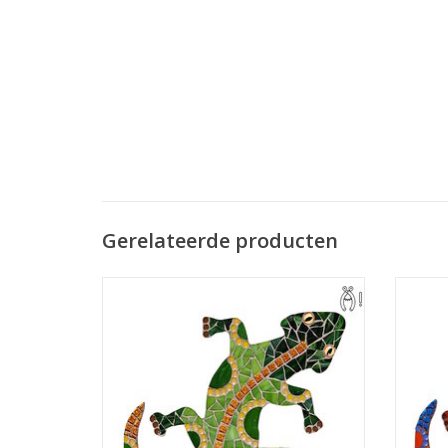
Gerelateerde producten
Mozaiek pakket met glasmozaïeksteentjes
Mozaie
om deze prachtige gekko te mozaïeken.
om de
Wieltjestang is nodig, evt. mee te
Wi
bestellen.
TOEVOEGEN AAN WINKELWAGEN
TO