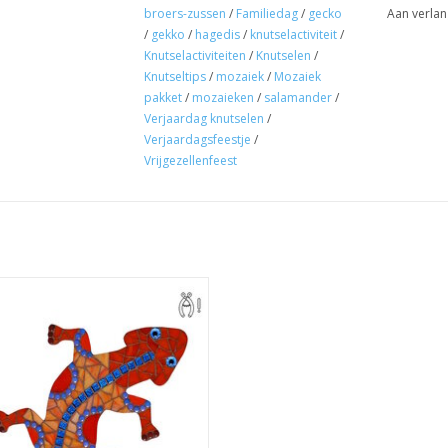
broers-zussen
/
Familiedag
/
gecko
Aan verlan
/
gekko
/
hagedis
/
knutselactiviteit
/
Kleurencombinatie: Turquoise-Blauw-Paars
Knutselactiviteiten
/
Knutselen
/
Knutseltips
/
mozaiek
/
Mozaiek
Geschatte tijdsduur incl. "droog"-pauze: ca. 3 uu
pakket
/
mozaieken
/
salamander
/
Verjaardag knutselen
/
Verjaardagsfeestje
/
Vrijgezellenfeest
k pakket met glasmozaïeksteentjes
ze prachtige gekko te mozaïeken.
eltjestang is nodig, evt. mee te
bestellen.
EVOEGEN AAN WINKELWAGEN