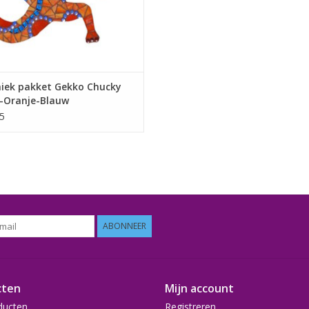
iek pakket Gekko Chucky
-Oranje-Blauw
5
ABONNEER
cten
Mijn account
ducten
Registreren