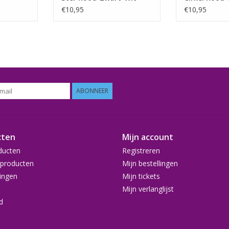
€10,95
€10,95
ABONNEER
cten
Mijn account
ducten
Registreren
producten
Mijn bestellingen
ingen
Mijn tickets
Mijn verlanglijst
d