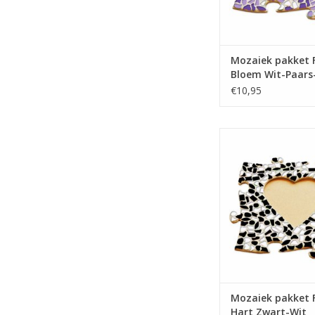
Mozaiek pakket F
Bloem Wit-Paars-
€10,95
Fotolijst mozaiekpa
cm, Zwart-W
TOEVOEGEN AAN WI
Mozaiek pakket F
Hart Zwart-Wit