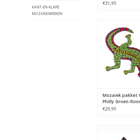
Donkergroen
€31,95
KANT-EN-KLARE
MOZAÏEKWERKEN
Mozaiek pakket met
keramiek mozaïekst
deze prachtige g
mozaïeken
TOEVOEGEN AAN WI
Mozaiek pakket 
Philly Groen-Ro
€29,95
Mozaiek pakket met 
mozaiek steentj