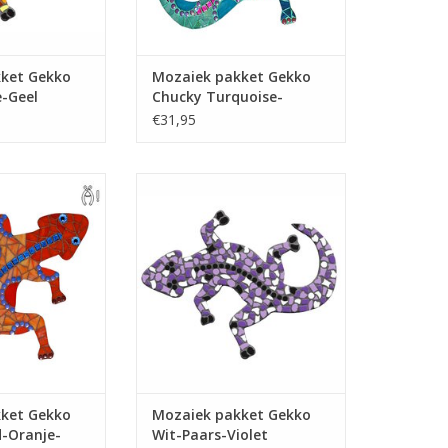
ket Gekko
Mozaiek pakket Gekko
e-Geel
Chucky Turquoise-
Blauw-Paars
€31,95
pakket met
Mozaiek pakket met kunststof
eentjes om deze
mozaiek steentjes en
o te mozaïeken.
glasmozaiek-dotjes
nodig, evt. mee te
TOEVOEGEN AAN WINKELWAGEN
ellen.
N WINKELWAGEN
ket Gekko
Mozaiek pakket Gekko
-Oranje-
Wit-Paars-Violet