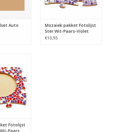
lset Auto
Mozaiek pakket Fotolijst
Ster Wit-Paars-Violet
€10,95
iekpakket 24x24
-Wit-Paars
N WINKELWAGEN
et Fotolijst
Wit-Paars