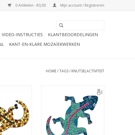
0 Artikelen - €0,00
Mijn account / Registreren
VIDEO-INSTRUCTIES
KLANTBEOORDELINGEN
NL
KANT-EN-KLARE MOZAÏEKWERKEN
HOME
/
TAGS
/
KNUTSELACTIVITEIT
t met kunststof
Mozaiek pakket met
teentjes en
glasmozaïeksteentjes om deze
iek-dotjes
prachtige gekko te mozaïeken.
Wieltjestang is nodig, evt. mee te
N WINKELWAGEN
bestellen.
TOEVOEGEN AAN WINKELWAGEN