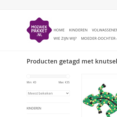
HOME
KINDEREN
VOLWASSENE
WIE ZIJN WIJ?
MOEDER-DOCHTER-A
Producten getagd met knutsela
Mozaiek pakket met 
mozaiek steentj
Min: €
0
Max: €
35
glasmozaiek-do
TOEVOEGEN AAN WI
KINDEREN