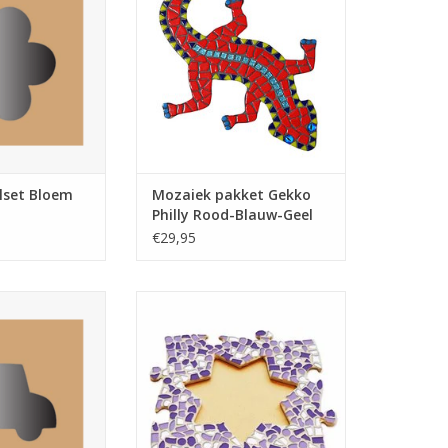
deze prachtige gekko te
N WINKELWAGEN
mozaïeken.
TOEVOEGEN AAN WINKELWAGEN
lset Bloem
Mozaiek pakket Gekko
Philly Rood-Blauw-Geel
€29,95
t Auto inclusief
Fotolijst mozaiekpakket 24x24
egel
cm, Wit-Paars-Violet
N WINKELWAGEN
TOEVOEGEN AAN WINKELWAGEN