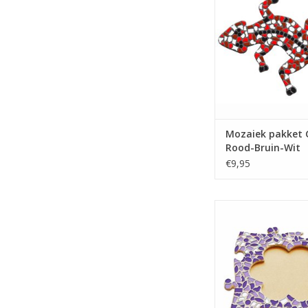
glasmozaiek-do
TOEVOEGEN AAN WI
Mozaiek pakket 
Rood-Bruin-Wit
€9,95
Fotolijst mozaiekpa
cm, Wit-Paars-V
TOEVOEGEN AAN WI