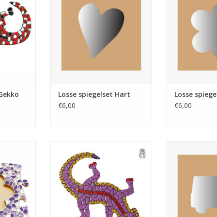
tjes
TOEVOEGEN AAN WINKELWAGEN
TOEVOEGEN AA
NKELWAGEN
Gekko
Losse spiegelset Hart
Losse spiege
€6,00
€6,00
kket 24x24
Mozaiek pakket met glas- en
Losse spiegelse
iolet
keramiek mozaïeksteentjes om
spi
deze prachtige gekko te
NKELWAGEN
TOEVOEGEN AA
mozaïeken.
TOEVOEGEN AAN WINKELWAGEN