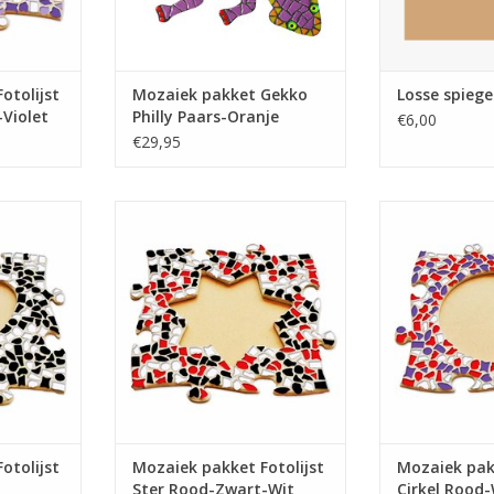
otolijst
Mozaiek pakket Gekko
Losse spiege
Violet
Philly Paars-Oranje
€6,00
€29,95
kket 24x24
Fotolijst mozaiekpakket 24x24
Fotolijst moza
it
cm, Rood-Zwart-Wit
cm, Rood
NKELWAGEN
TOEVOEGEN AAN WINKELWAGEN
TOEVOEGEN AA
otolijst
Mozaiek pakket Fotolijst
Mozaiek pakk
Ster Rood-Zwart-Wit
Cirkel Rood-