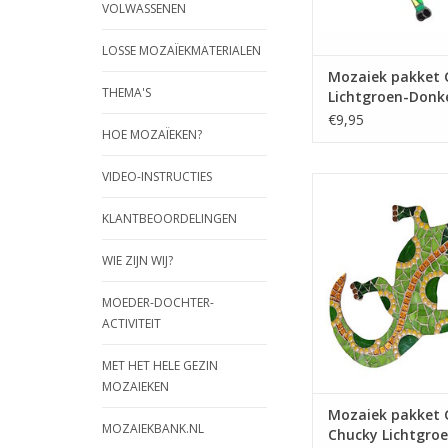
VOLWASSENEN
LOSSE MOZAÏEKMATERIALEN
Mozaiek pakket 
THEMA'S
Lichtgroen-Donk
Geel
€9,95
HOE MOZAÏEKEN?
VIDEO-INSTRUCTIES
Mozaiek pakke
glasmozaïeksteentj
KLANTBEOORDELINGEN
prachtige gekko te 
Wieltjestang is nodig,
WIE ZIJN WIJ?
bestellen.
TOEVOEGEN AAN WI
MOEDER-DOCHTER-
ACTIVITEIT
MET HET HELE GEZIN
MOZAIEKEN
Mozaiek pakket 
MOZAIEKBANK.NL
Chucky Lichtgroe