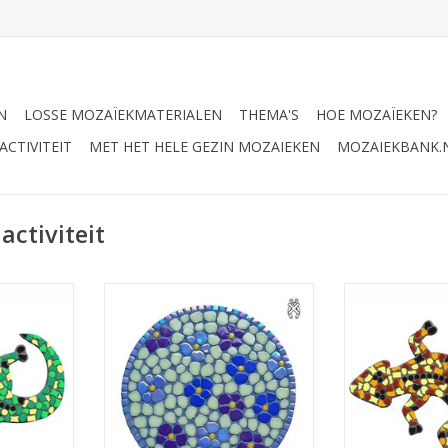
N
LOSSE MOZAÏEKMATERIALEN
THEMA'S
HOE MOZAÏEKEN?
CTIVITEIT
MET HET HELE GEZIN MOZAIEKEN
MOZAIEKBANK.
ctiviteit
kunststof
Mozaiek pakket met
Mozaiek pakke
es en
verschillende soorten
mozaiek s
tjes
mozaïekstenen om deze vrolijke
glasmoza
en nuttige pannenonderzetter te
NKELWAGEN
TOEVOEGEN AA
mozaïeken.
TOEVOEGEN AAN WINKELWAGEN