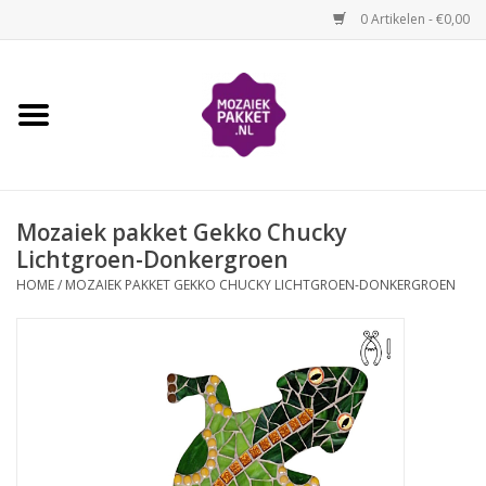
0 Artikelen - €0,00
Home
Kinderen
Mozaiek pakket Gekko Chucky
Volwassenen
Lichtgroen-Donkergroen
HOME
/
MOZAIEK PAKKET GEKKO CHUCKY LICHTGROEN-DONKERGROEN
Losse mozaïekmaterialen
Thema's
Hoe mozaïeken?
Video-instructies