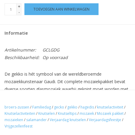
+
TOEVOEGEN AAN WINKELWAGEN
-
Informatie
Artikelnummer:
GCLGDG
Beschikbaarheid:
Op voorraad
De gekko is hét symbool van de wereldberoemde
mozaiekkunstenaar Gaudi. Dit complete mozaiekpakket bevat
diverse soorten glasmozaïek waarbij geknipt moet worden met
een wieltjestang. Voor een prachtig eindresultaat!
broers-zussen
/
Familiedag
/
gecko
/
gekko
/
hagedis
/
knutselactiviteit
/
Voor dit mozaïek pakket heeft u een
wieltjestang
nodig.
Knutselactiviteiten
/
Knutselen
/
Knutseltips
/
mozaiek
/
Mozaiek pakket
/
mozaieken
/
salamander
/
Verjaardag knutselen
/
Verjaardagsfeestje
/
Vrijgezellenfeest
Ideaal voor vrijgezellenfeestjes, familiedagen of zomaar met
vriendinnen / familie. Of natuurlijk om hem gewoon in uw eentje