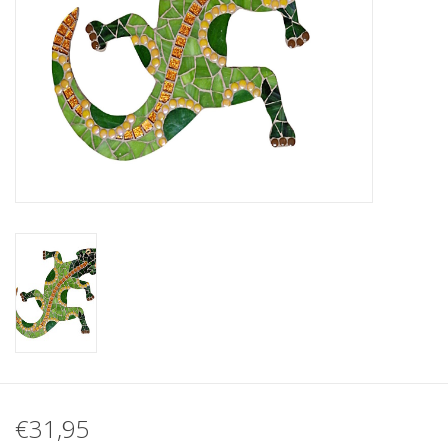
Klantbeoordelingen
Wie zijn wij?
Moeder-dochter-activiteit
Met het hele gezin mozaieken
Mozaiekbank.nl
Kant-en-klare mozaïekwerken
€31,95