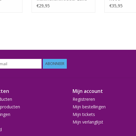
Rondo Zeegroen
€29,95
€35,95
ABONNEER
cten
Mijn account
ducten
Registreren
producten
Mijn bestellingen
ingen
Mijn tickets
Mijn verlanglijst
d