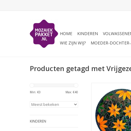
HOME
KINDEREN
VOLWASSENE
WIE ZIJN WIJ?
MOEDER-DOCHTER-A
Producten getagd met Vrijgeze
Maak deze kleurige 
een mozaiekschaal hel
Min: €
0
Max: €
40
Incl. alle mozaiekm
(m.u.v. tang
TOEVOEGEN AAN WI
KINDEREN