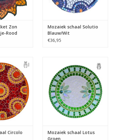
ket Zon
Mozaiek schaal Solutio
nje-Rood
Blauw/Wit
€36,95
de mozaiekschaal
Deze schaal zorgt voor een frisse
s mozaiek pakket
tint in huis. Maak hem zelf! Alle
n, incl. alle
benodigde materialen in het
en (m.u.v. tang)
mozaiek pakket aanwezig. Geen
gereedschap nodig.
N WINKELWAGEN
TOEVOEGEN AAN WINKELWAGEN
al Circolo
Mozaiek schaal Lotus
Groen