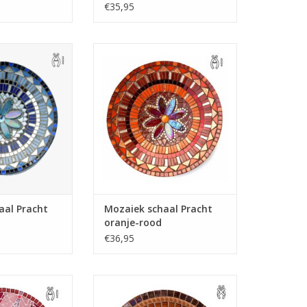
€35,95
de mozaiekschaal
Deze prachtige mozaiekschaal
s mozaiek pakket
zelf maken? Als mozaiek pakket
n, incl. alle
te bestellen, incl. alle
en (m.u.v. tang)
mozaiekmaterialen (m.u.v. tang)
N WINKELWAGEN
TOEVOEGEN AAN WINKELWAGEN
aal Pracht
Mozaiek schaal Pracht
oranje-rood
€36,95
ke mozaiekschaal
Met deze mozaiekschaal als
iek pakket. Incl.
mozaiek pakket heeft u een