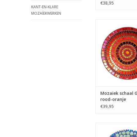
€38,95
KANT-EN-KLARE
MOZAÏEKWERKEN
Deze prachtige scha
met gemak zelf! Alle
materialen in het moz
aanwezig. Geen ge
nodig.
TOEVOEGEN AAN WI
Mozaiek schaal G
rood-oranje
€39,95
Mozaiek pakke
verschillende s