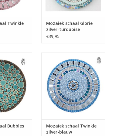
aal Twinkle
Mozaiek schaal Glorie
zilver-turquoise
€39,95
 schaal maakt u
Mozaiek deze prachtige schaal
! Alle benodigde
helemaal zelf! Dit mozaiek pakket
et mozaiek pakket
heeft veel variatie in mozaiek
en gereedschap
steentjes en mini-spiegeltjes.
dig.
TOEVOEGEN AAN WINKELWAGEN
N WINKELWAGEN
aal Bubbles
Mozaiek schaal Twinkle
zilver-blauw