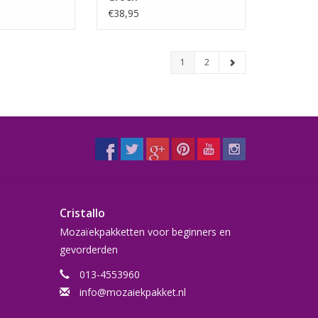
€38,95
1
2
Cristallo
Mozaïekpakketten voor beginners en
gevorderden
013-4553960
info@mozaiekpakket.nl