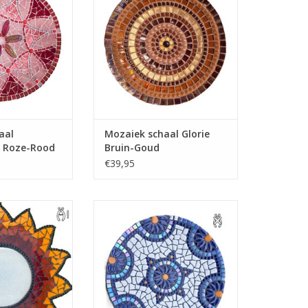
terialen (m.u.v.
geweldig mooi pronkstuk in huis.
ng)
Sjiek en herkenbaar. Geen
gereedschap nodig!
N WINKELWAGEN
TOEVOEGEN AAN WINKELWAGEN
aal
Mozaiek schaal Glorie
 Roze-Rood
Bruin-Goud
€39,95
n huis met deze
Deze topper past overal.
ïekspiegel. Maak
Mozaiek hem zelf en u ontvangt
maal zelf!
veel complimenten, let maar
 inclusief alle
eens op. Geen gereedschap
en (m.u.v. tang)
nodig!
N WINKELWAGEN
TOEVOEGEN AAN WINKELWAGEN