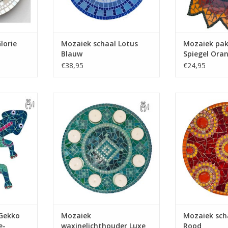
lorie
Mozaiek schaal Lotus
Mozaiek pak
Blauw
Spiegel Ora
€38,95
€24,95
t met
Mozaiek nu zelf deze
Deze schitteren
es om deze
sfeerverhoger, te bestellen als
zelf maken? Al
mozaïeken.
mozaiek pakket. Incl. alle
te bestelle
 evt. mee te
mozaiekmaterialen, m.u.v. tang
mozaiekmaterial
TOEVOEGEN AAN WINKELWAGEN
TOEVOEGEN AA
NKELWAGEN
Gekko
Mozaiek
Mozaiek scha
e-
waxinelichthouder Luxe
Rood