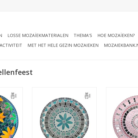
N
LOSSE MOZAÏEKMATERIALEN
THEMA'S
HOE MOZAÏEKEN?
CTIVITEIT
MET HET HELE GEZIN MOZAIEKEN
MOZAIEKBANK.
llenfeest
topper van
Deze stoere schaal straalt power
Mozaiek deze
emaal zelf!
uit door zijn krachtige stijl. Pakket
schaal helemaal z
aterialen
incl. alle mozaiekmaterialen,
in mozaiek ste
)
m.u.v. tang
spieg
NKELWAGEN
TOEVOEGEN AAN WINKELWAGEN
TOEVOEGEN AA