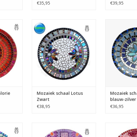
€35,95
€39,95
al maakt u
Deze topper past overal.
Deze schitteren
 benodigde
Mozaiek hem zelf en u ontvangt
zelf maken? Al
aiek pakket
veel complimenten, let maar
te bestelle
reedschap
eens op. Geen gereedschap
mozaiekmaterial
nodig!
TOEVOEGEN AA
NKELWAGEN
TOEVOEGEN AAN WINKELWAGEN
lorie
Mozaiek schaal Lotus
Mozaiek sch
Zwart
blauw-zilver
€38,95
€36,95
t met
Deze topper past overal.
Haal deze sjie
oorten
Mozaiek hem zelf en u ontvangt
in huis als moza