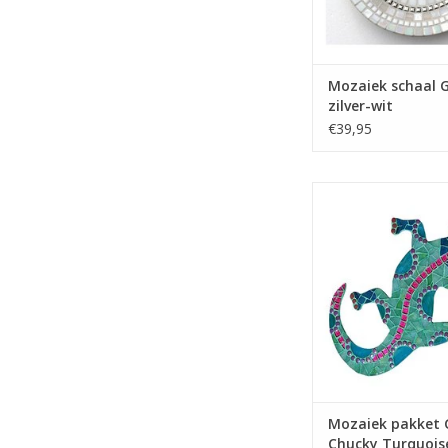
Mozaiek schaal G
zilver-wit
€39,95
Mozaiek pakke
glasmozaïeksteentj
prachtige gekko te 
Wieltjestang is nodig,
bestellen.
TOEVOEGEN AAN WI
Mozaiek pakket 
Chucky Turquois