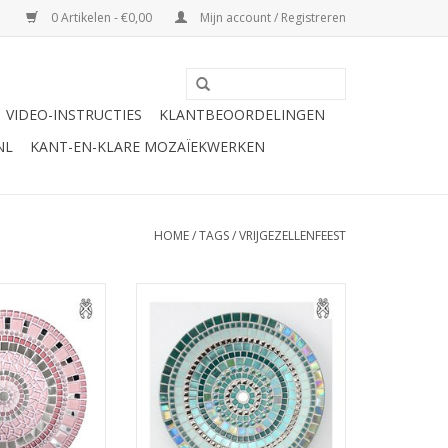
0 Artikelen - €0,00
Mijn account / Registreren
VIDEO-INSTRUCTIES
KLANTBEOORDELINGEN
NL
KANT-EN-KLARE MOZAÏEKWERKEN
HOME
/
TAGS
/
VRIJGEZELLENFEEST
 sprankelende
Mozaiek deze prachtige schaal
elf! Veel variatie
helemaal zelf! Dit mozaiek pakket
entjes en mini-
heeft veel variatie in mozaiek
eltjes.
steentjes. Geen gereedschap
nodig!
N WINKELWAGEN
TOEVOEGEN AAN WINKELWAGEN