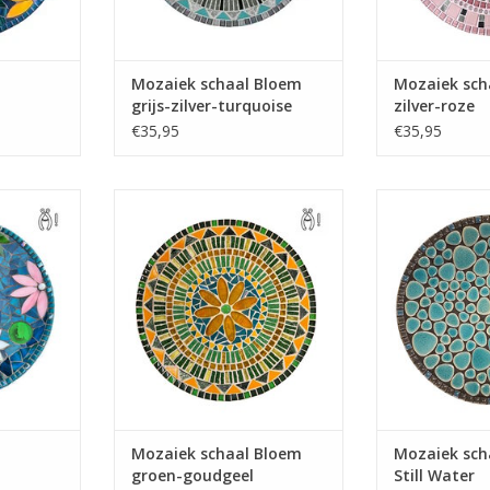
Mozaiek schaal Bloem
Mozaiek sch
grijs-zilver-turquoise
zilver-roze
€35,95
€35,95
topper van
Deze topper past in bijna elk
Deze prachtige
emaal zelf!
interieur. Maak hem zelf! Incl. alle
met gemak zelf
aterialen
mozaiekmaterialen, m.u.v. tang
materialen in h
)
aanwezig. Ge
TOEVOEGEN AAN WINKELWAGEN
no
NKELWAGEN
TOEVOEGEN AA
Mozaiek schaal Bloem
Mozaiek sch
groen-goudgeel
Still Water