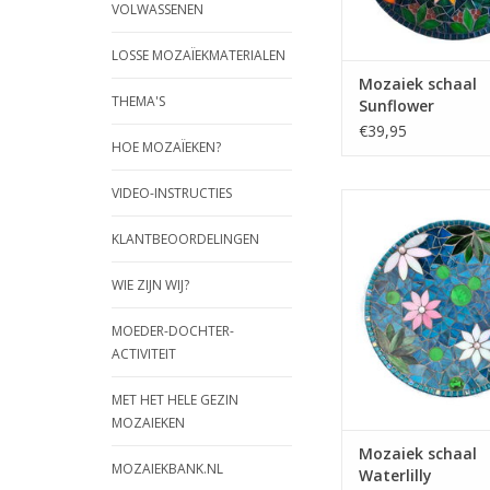
VOLWASSENEN
LOSSE MOZAÏEKMATERIALEN
Mozaiek schaal
THEMA'S
Sunflower
€39,95
HOE MOZAÏEKEN?
VIDEO-INSTRUCTIES
Maak deze kleurige 
een mozaiekschaal hel
KLANTBEOORDELINGEN
Incl. alle mozaiekm
(m.u.v. tang
WIE ZIJN WIJ?
TOEVOEGEN AAN WI
MOEDER-DOCHTER-
ACTIVITEIT
MET HET HELE GEZIN
MOZAIEKEN
Mozaiek schaal
MOZAIEKBANK.NL
Waterlilly