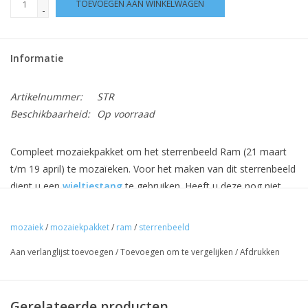
TOEVOEGEN AAN WINKELWAGEN
-
Informatie
Artikelnummer:
STR
Beschikbaarheid:
Op voorraad
Compleet mozaiekpakket om het sterrenbeeld Ram (21 maart
t/m 19 april) te mozaïeken. Voor het maken van dit sterrenbeeld
dient u een
wieltjestang
te gebruiken. Heeft u deze nog niet,
dan kunt u die eventueel direct mee bestellen.
mozaiek
/
mozaiekpakket
/
ram
/
sterrenbeeld
Het pakket is inclusief alle benodigde materialen (ook de
Aan verlanglijst toevoegen
/
Toevoegen om te vergelijken
/
Afdrukken
ondergrond, lijm en voegsel) en een
gratis pincet
voor de
kleine vierkante steentjes. Middels een bijgeleverd patroon kunt
u het sterrenbeeld nauwkeurig aanbrengen op de ondergrond.
Gerelateerde producten