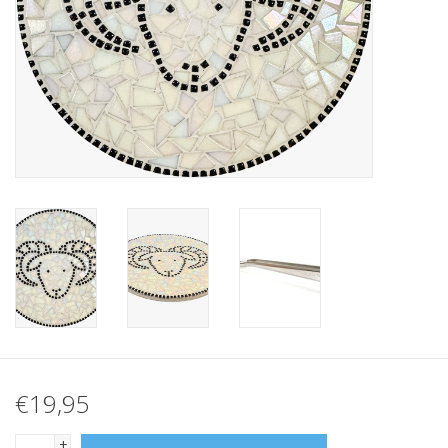
Klantbeoordelingen
Wie zijn wij?
Moeder-dochter-activiteit
Met het hele gezin mozaieken
Mozaiekbank.nl
Kant-en-klare mozaïekwerken
€19,95
+