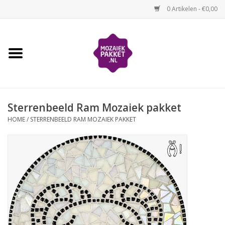
0 Artikelen - €0,00
Home
Kinderen
Sterrenbeeld Ram Mozaiek pakket
Volwassenen
HOME
/
STERRENBEELD RAM MOZAIEK PAKKET
Losse mozaïekmaterialen
Thema's
Hoe mozaïeken?
Video-instructies