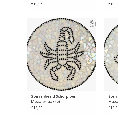
€19,95
€19,9
Compleet mozaïekpakket. Te gebruiken
Compl
als pannen-onderzetter, theelichthouder,
als pa
wandbord of hapjesplank. Met gratis
wand
handige pincet. Wieltjestang nodig, deze is
handige
evt. mee te bestellen.
TOEVOEGEN AAN WINKELWAGEN
TO
Sterrenbeeld Schorpioen
Ster
Mozaiek pakket
Moza
€19,95
€19,9