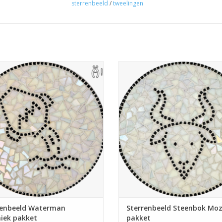
sterrenbeeld
/
tweelingen
voordat er ingevoegd mag worden, is ook 2 uur
elkaar ca. 30 minuten.
eet mozaïekpakket. Te gebruiken
Compleet mozaïekpakket. Te geb
nnen-onderzetter, theelichthouder,
als pannen-onderzetter, theelicht
bord of hapjesplank. Met gratis
wandbord of hapjesplank. Met g
 pincet. Wieltjestang nodig, deze is
handige pincet. Wieltjestang nodig,
evt. mee te bestellen.
evt. mee te bestellen.
EVOEGEN AAN WINKELWAGEN
TOEVOEGEN AAN WINKELWA
renbeeld Waterman
Sterrenbeeld Steenbok Moz
iek pakket
pakket