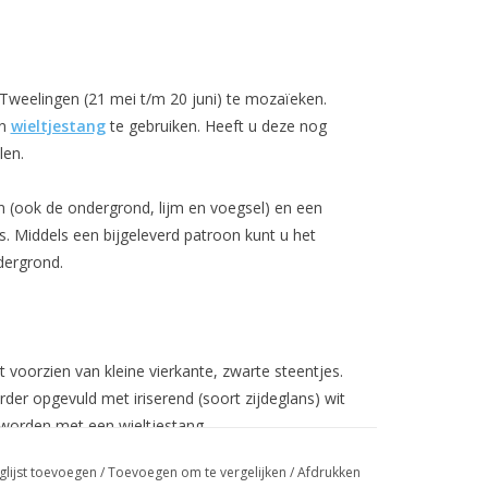
weelingen (21 mei t/m 20 juni) te mozaïeken.
en
wieltjestang
te gebruiken. Heeft u deze nog
len.
en (ook de ondergrond, lijm en voegsel) en een
s. Middels een bijgeleverd patroon kunt u het
dergrond.
 voorzien van kleine vierkante, zwarte steentjes.
der opgevuld met iriserend (soort zijdeglans) wit
 worden met een wieltjestang.
glijst toevoegen
/
Toevoegen om te vergelijken
/
Afdrukken
ekstenen duurt ongeveer 2 uur. De droogtijd,