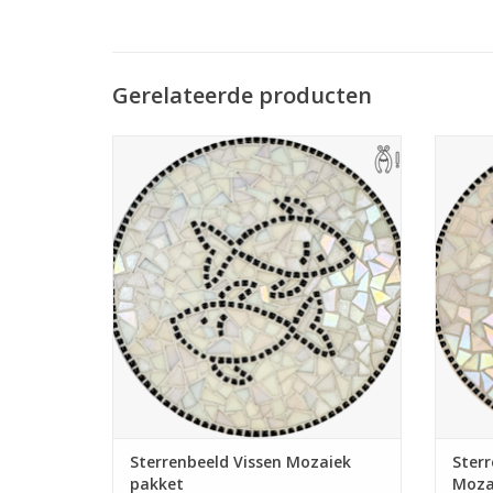
Gerelateerde producten
Compleet mozaïekpakket. Te gebruiken
Compl
als pannen-onderzetter, theelichthouder,
als pa
wandbord of hapjesplank. Met gratis
wand
handige pincet. Wieltjestang nodig, deze is
handige
evt. mee te bestellen.
TOEVOEGEN AAN WINKELWAGEN
TO
Sterrenbeeld Vissen Mozaiek
Ster
pakket
Moza