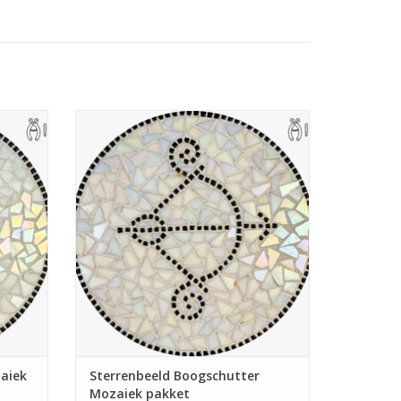
. Het invoegen en schoonmaken duurt alles bij
ruiken
Compleet mozaïekpakket. Te gebruiken
houder,
als pannen-onderzetter, theelichthouder,
ratis
wandbord of hapjesplank. Met gratis
 deze is
handige pincet. Wieltjestang nodig, deze is
evt. mee te bestellen.
GEN
TOEVOEGEN AAN WINKELWAGEN
aiek
Sterrenbeeld Boogschutter
Mozaiek pakket