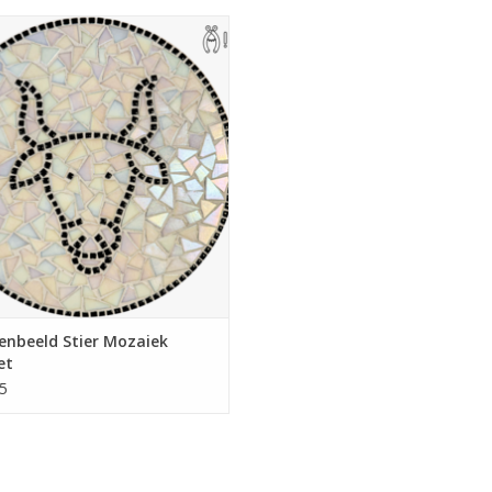
eet mozaïekpakket. Te gebruiken
nnen-onderzetter, theelichthouder,
bord of hapjesplank. Met gratis
 pincet. Wieltjestang nodig, deze is
evt. mee te bestellen.
EVOEGEN AAN WINKELWAGEN
enbeeld Stier Mozaiek
et
5