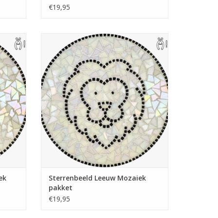
€19,95
ruiken
Compleet mozaïekpakket. Te gebruiken
houder,
als pannen-onderzetter, theelichthouder,
ratis
wandbord of hapjesplank. Met gratis
 deze is
handige pincet. Wieltjestang nodig, deze is
evt. mee te bestellen.
GEN
TOEVOEGEN AAN WINKELWAGEN
ek
Sterrenbeeld Leeuw Mozaiek
pakket
€19,95