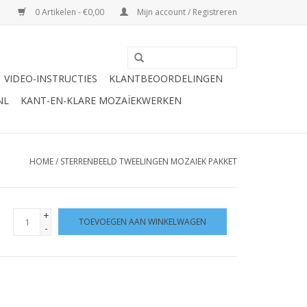
0 Artikelen - €0,00
Mijn account / Registreren
VIDEO-INSTRUCTIES
KLANTBEOORDELINGEN
NL
KANT-EN-KLARE MOZAÏEKWERKEN
HOME
/
STERRENBEELD TWEELINGEN MOZAIEK PAKKET
+
TOEVOEGEN AAN WINKELWAGEN
-