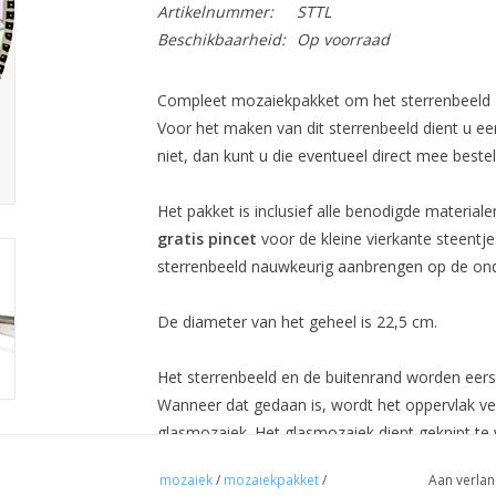
Artikelnummer:
STTL
Beschikbaarheid:
Op voorraad
Compleet mozaiekpakket om het sterrenbeeld T
Voor het maken van dit sterrenbeeld dient u e
niet, dan kunt u die eventueel direct mee bestel
Het pakket is inclusief alle benodigde material
gratis pincet
voor de kleine vierkante steentje
sterrenbeeld nauwkeurig aanbrengen op de on
De diameter van het geheel is 22,5 cm.
Het sterrenbeeld en de buitenrand worden eerst
Wanneer dat gedaan is, wordt het oppervlak ver
glasmozaiek. Het glasmozaiek dient geknipt te
mozaiek
/
mozaiekpakket
/
Aan verlan
Het beplakken van de ondergrond met de mozaï