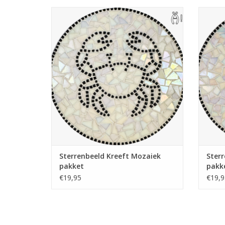
Compleet mozaïekpakket. Te gebruiken
Compl
als pannen-onderzetter, theelichthouder,
als pa
wandbord of hapjesplank. Met gratis
wand
handige pincet. Wieltjestang nodig, deze is
handige
evt. mee te bestellen.
TOEVOEGEN AAN WINKELWAGEN
TO
Sterrenbeeld Kreeft Mozaiek
Sterr
pakket
pakk
€19,95
€19,9