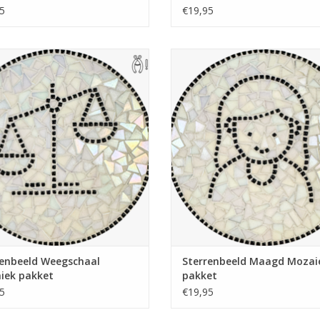
5
€19,95
eet mozaïekpakket. Te gebruiken
Compleet mozaïekpakket. Te geb
nnen-onderzetter, theelichthouder,
als pannen-onderzetter, theelicht
bord of hapjesplank. Met gratis
wandbord of hapjesplank. Met g
 pincet. Wieltjestang nodig, deze is
handige pincet. Wieltjestang nodig,
evt. mee te bestellen.
evt. mee te bestellen.
EVOEGEN AAN WINKELWAGEN
TOEVOEGEN AAN WINKELWA
renbeeld Weegschaal
Sterrenbeeld Maagd Mozai
iek pakket
pakket
5
€19,95