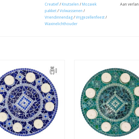
Creatief
/
Knutselen
/
Mozaiek
Aan verlan
pakket
/
Volwassenen
/
Vriendinnendag
/
Vrijgezellenfeest
/
Waxinelichthouder
ek nu zelf deze sfeerverhoger, te
Mozaiek nu zelf deze sfeerverhog
llen als mozaiek pakket. Incl. alle
bestellen als mozaiek pakket. Incl
ozaiekmaterialen, m.u.v. tang
mozaiekmaterialen, m.u.v. ta
Beweeg met de muis over de afbeelding om 
EVOEGEN AAN WINKELWAGEN
TOEVOEGEN AAN WINKELWA
Alle mozaiekstenen zijn van hoogwaardig glasmo
eindresultaat. Voor het maken van deze mozaie
werkbeschrijving.
Dit pakket bevat naast de mozaiekstenen, lijm
mozaiekbenodigdheden als roerbakje, sponsje etc