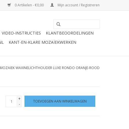
0 Artikelen - €0,00
Mijn account / Registreren
VIDEO-INSTRUCTIES
KLANTBEOORDELINGEN
NL
KANT-EN-KLARE MOZAÏEKWERKEN
MOZAIEK WAXINELICHTHOUDER LUXE RONDO ORANJE-ROOD
+
TOEVOEGEN AAN WINKELWAGEN
-