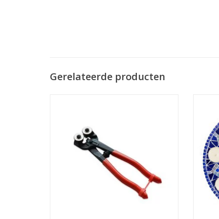
Gerelateerde producten
Professionele wieltjestang voor het
Mozai
mozaieken met glasmozaiek. Ideale
beste
mozaiektang voor de hobbyist.
m
TOEVOEGEN AAN WINKELWAGEN
TO