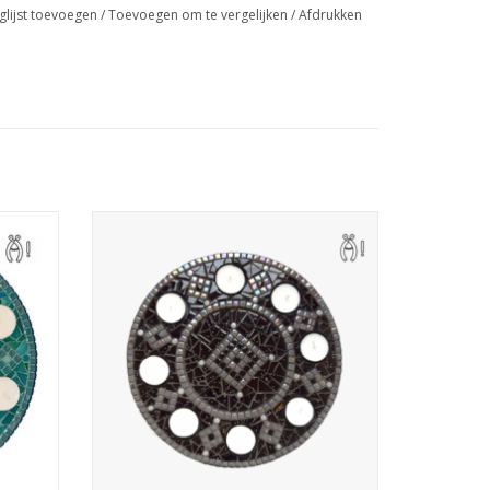
glijst toevoegen
/
Toevoegen om te vergelijken
/
Afdrukken
er, te
Mozaiek nu zelf deze sfeerverhoger, te
. alle
bestellen als mozaiek pakket. Incl. alle
ng
mozaiekmaterialen, m.u.v. tang
in te zoomen op de details.
GEN
TOEVOEGEN AAN WINKELWAGEN
zaiek, dit ziet u ook echt af aan het
kschaal wordt u geholpen door de overzichtelijke
 en mozaiekvoegsel ook de "kleine"
. en natuurlijk 8 waxinelichtjes. Hiermee is het