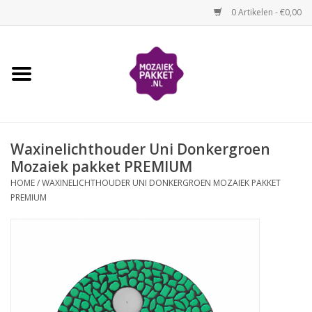
0 Artikelen - €0,00
Home
Kinderen
Waxinelichthouder Uni Donkergroen
Volwassenen
Mozaiek pakket PREMIUM
HOME
/
WAXINELICHTHOUDER UNI DONKERGROEN MOZAIEK PAKKET
Losse mozaïekmaterialen
PREMIUM
Thema's
Hoe mozaïeken?
Video-instructies