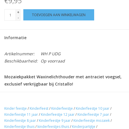
€9,95
+
TOEVOEGEN AAN WINKELWAGEN
-
Informatie
Artikelnummer:
WH P UDG
Beschikbaarheid:
Op voorraad
Mozaiekpakket Waxinelichthouder met antraciet voegsel,
exclusief verkrijgbaar bij Cristallo!
Geadviseerde leeftijd: vanaf 6 jaar.
Kinder feestje
/
Kinderfeest
/
Kinderfeestje
/
Kinderfeestje 10 jaar
/
Compleet knutselpakket met kunststof mozaieksteentjes in
Kinderfeestje 11 jaar
/
Kinderfeestje 12 jaar
/
Kinderfeestje 7 jaar
/
diverse vormen. U krijgt hetzelfde resultaat als met gebroken
Kinderfeestje 8 jaar
/
Kinderfeestje 9 jaar
/
Kinderfeestje mozaiek
/
Kinderfeestje thuis
/
kinderfeestjes thuis
/
Kinderpartijtje
/
mozaiektegels, alleen veel lichter en zonder scherpe randen.