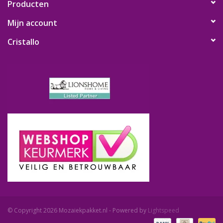
Producten
Vario mozaieksteentjes (in de kleur donkergroen)
Mijn account
Mozaieklijm in gebruiksvriendelijk flesje
Mozaiekvoegsel kleur antraciet
Cristallo
Spons
Maatbekertje
Roerbakje en -stokje voor voegsel
3 waxinelichtjes
Werkbeschrijving
Van de mozaieksteentjes, mozaieklijm en mozaiekvoegsel is
uiteraard ruim voldoende aanwezig.
Open hier de werkbeschrijving
(ook bij knutselpakketten
bijgevoegd)
Bekijk de instructievideo (instructievideo is met antraciet
mozaiekvoegsel):
© Copyright 2026 Mozaiekpakket.nl - Powered by
Lightspeed