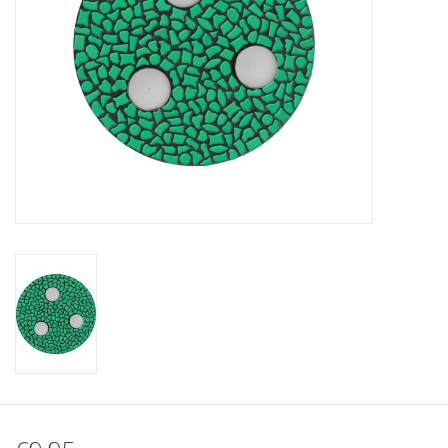
Klantbeoordelingen
Wie zijn wij?
Moeder-dochter-activiteit
Met het hele gezin mozaieken
Mozaiekbank.nl
Kant-en-klare mozaïekwerken