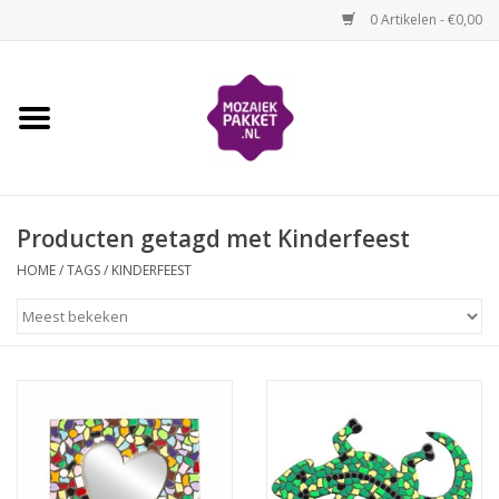
0 Artikelen - €0,00
Home
Kinderen
Producten getagd met Kinderfeest
Volwassenen
HOME
/
TAGS
/
KINDERFEEST
Losse mozaïekmaterialen
Thema's
Hoe mozaïeken?
Video-instructies