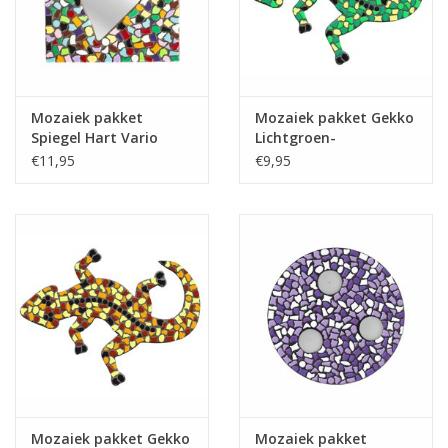
Klantbeoordelingen
Wie zijn wij?
Mozaiek pakket
Mozaiek pakket Gekko
Spiegel Hart Vario
Lichtgroen-
Moeder-dochter-activiteit
PREMIUM
Donkergroen-Geel
€11,95
€9,95
Met het hele gezin mozaieken
Mozaiekbank.nl
Kant-en-klare mozaïekwerken
Mozaiek pakket Gekko
Mozaiek pakket