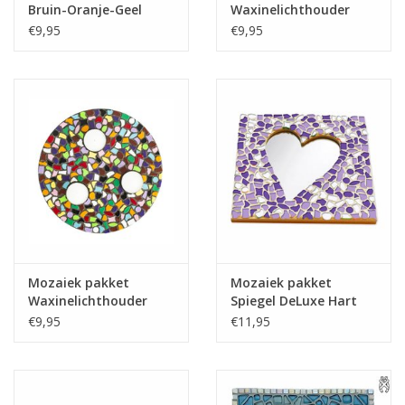
Bruin-Oranje-Geel
Waxinelichthouder
Wit-Paars-Violet
€9,95
€9,95
PREMIUM
Mozaiek pakket
Mozaiek pakket
Waxinelichthouder
Spiegel DeLuxe Hart
PREMIUM
Wit-Paars-Violet
€9,95
€11,95