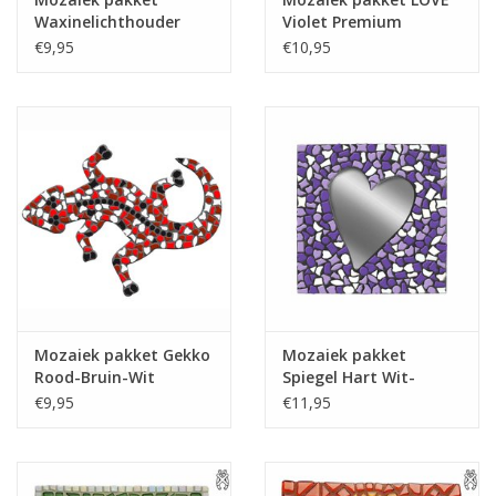
Waxinelichthouder
Violet Premium
Wit-Lichtblauw-
€9,95
€10,95
Lichtgroen PREMIUM
Mozaiek pakket Gekko
Mozaiek pakket
Rood-Bruin-Wit
Spiegel Hart Wit-
Paars-Violet PREMIUM
€9,95
€11,95