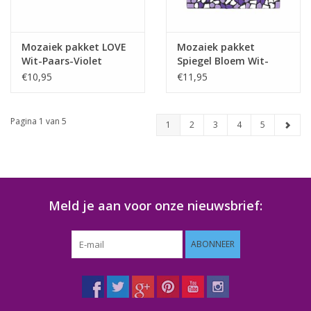
Mozaiek pakket LOVE
Mozaiek pakket
Wit-Paars-Violet
Spiegel Bloem Wit-
Premium
Paars-Violet PREMIUM
€10,95
€11,95
Pagina 1 van 5
1
2
3
4
5
Meld je aan voor onze nieuwsbrief:
ABONNEER