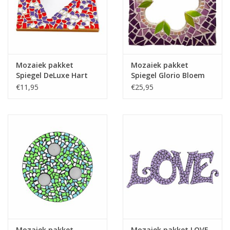
Mozaiek pakket
Mozaiek pakket
Spiegel DeLuxe Hart
Spiegel Glorio Bloem
Rood-Wit-Paars
Paars
€11,95
€25,95
Mozaiek pakket
Mozaiek pakket LOVE