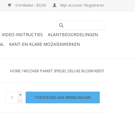
0 Artikelen - €0,00
Mijn account / Registreren
VIDEO-INSTRUCTIES
KLANTBEOORDELINGEN
NL
KANT-EN-KLARE MOZAÏEKWERKEN
HOME
/
MOZAIEK PAKKET SPIEGEL DELUXE BLOEM KERST
+
TOEVOEGEN AAN WINKELWAGEN
-