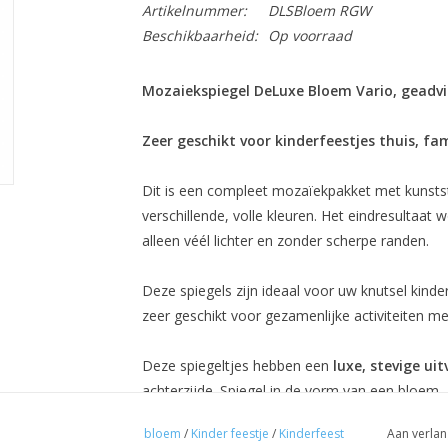
Artikelnummer:
DLSBloem RGW
Beschikbaarheid:
Op voorraad
Mozaiekspiegel DeLuxe Bloem Vario, geadvise
Zeer geschikt voor kinderfeestjes thuis, fam
Dit is een compleet mozaïekpakket met kunsts
verschillende, volle kleuren. Het eindresultaat
alleen véél lichter en zonder scherpe randen.
Deze spiegels zijn ideaal voor uw knutsel kinder
zeer geschikt voor gezamenlijke activiteiten m
Deze spiegeltjes hebben een
luxe, stevige uit
achterzijde. Spiegel in de vorm van een bloem.
bloem
/
Kinder feestje
/
Kinderfeest
Aan verlan
Afmetingen: