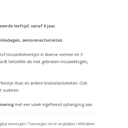
erde leeftijd: vanaf 6 jaar.
iliedagen, seniorenactiviteiten.
tof mozaïeksteentjes in diverse vormen en 3
 wordt hetzelfde als met gebroken mozaiektegels,
feestje thuis en andere knutselactiviteiten. Ook
et ouderen.
voering
met een uniek ingefreesd ophangoog aan
glijst toevoegen
/
Toevoegen om te vergelijken
/
Afdrukken