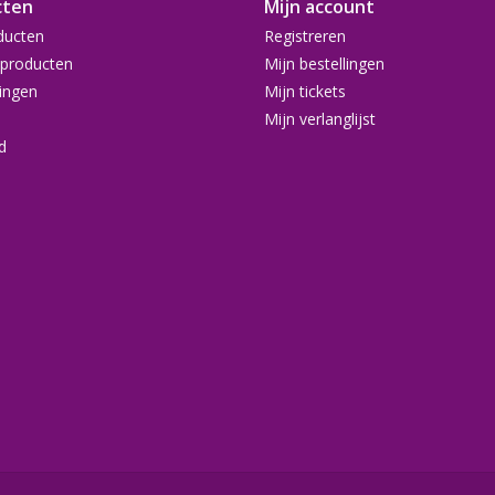
cten
Open hier de werkbeschrijving
Mijn account
(ook bij knut
ducten
Registreren
Bekijk de instructievideo:
producten
Mijn bestellingen
ingen
Mijn tickets
Mijn verlanglijst
d