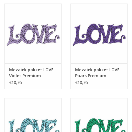
Spons
Maatbekertje
Roerbakje en -stokje voor voegsel
Werkbeschrijving
Van de mozaieksteentjes, mozaieklijm en mozaiekvoegsel is
uiteraard ruim voldoende aanwezig.
Open hier de werkbeschrijving
(ook bij knutselpakketten
bijgevoegd)
Mozaiek pakket LOVE
Mozaiek pakket LOVE
Violet Premium
Paars Premium
€10,95
€10,95