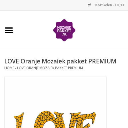
0 Artikelen - €0,00
Home
Kinderen
LOVE Oranje Mozaiek pakket PREMIUM
Volwassenen
HOME
/
LOVE ORANJE MOZAIEK PAKKET PREMIUM
Losse mozaïekmaterialen
Thema's
Hoe mozaïeken?
Video-instructies