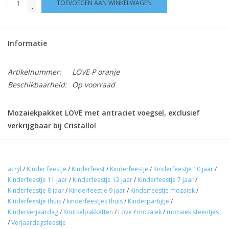
TOEVOEGEN AAN WINKELWAGEN
-
Informatie
Artikelnummer:
LOVE P oranje
Beschikbaarheid:
Op voorraad
Mozaiekpakket LOVE met antraciet voegsel, exclusief
verkrijgbaar bij Cristallo!
Geadviseerde leeftijd: vanaf 6 jaar.
acryl
/
Kinder feestje
/
Kinderfeest
/
Kinderfeestje
/
Kinderfeestje 10 jaar
/
Compleet knutselpakket met kunststof mozaieksteentjes in
Kinderfeestje 11 jaar
/
Kinderfeestje 12 jaar
/
Kinderfeestje 7 jaar
/
diverse vormen in de kleur oranje. U krijgt hetzelfde resultaat als
Kinderfeestje 8 jaar
/
Kinderfeestje 9 jaar
/
Kinderfeestje mozaiek
/
Kinderfeestje thuis
/
kinderfeestjes thuis
/
Kinderpartijtje
/
met gebroken mozaiektegels, alleen veel lichter en zonder
Kinderverjaardag
/
Knutselpakketten
/
Love
/
mozaiek
/
mozaiek steentjes
scherpe randen.
/
Verjaardagsfeestje