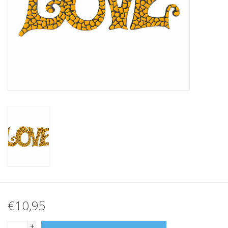
Klantbeoordelingen
Wie zijn wij?
Moeder-dochter-activiteit
Met het hele gezin mozaieken
Mozaiekbank.nl
Kant-en-klare mozaïekwerken
€10,95
+