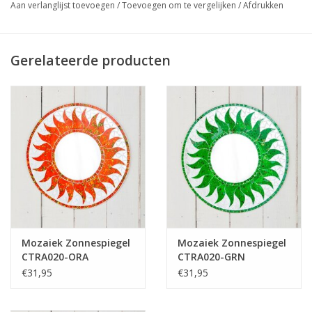
Aan verlanglijst toevoegen
/
Toevoegen om te vergelijken
/
Afdrukken
Voeg een vleugje Balinese kunst toe aan uw huis met onze
handgemaakte mozaiek zilveren zonspiegel. Het gedetailleerde
ontwerp trekt gegarandeerd de aandacht van iedereen die de
Gerelateerde producten
kamer binnenkomt, waardoor het een prachtige en unieke
toevoeging is aan elke ruimte. Verrijk uw interieur met dit
opvallende stuk! Alle mozaiekstukjes op deze spiegel zijn
spiegeltjes.
Dit mozaiek is handgemaakt door fairtrade-ambachtslieden op
Bali (Indonesië).
Materiaal:
Glas en bewerkt hout
Afmetingen:
Diam. 30 cm
Mozaiek Zonnespiegel
Mozaiek Zonnespiegel
CTRA020-ORA
CTRA020-GRN
Dit artikel is handgemaakt van veelkleurig glas; het uiteindelijke
€31,95
€31,95
product en de kleurstelling kunnen daardoor enigszins afwijken
van de productfoto.