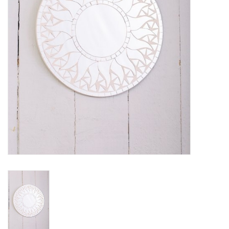
Klantbeoordelingen
Wie zijn wij?
Moeder-dochter-activiteit
Met het hele gezin mozaieken
Mozaiekbank.nl
Kant-en-klare mozaïekwerken