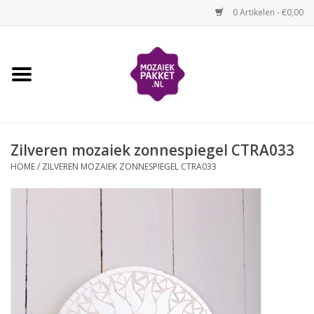
0 Artikelen - €0,00
Home
Kinderen
Zilveren mozaiek zonnespiegel CTRA033
Volwassenen
HOME
/
ZILVEREN MOZAIEK ZONNESPIEGEL CTRA033
Losse mozaïekmaterialen
Thema's
Hoe mozaïeken?
Video-instructies