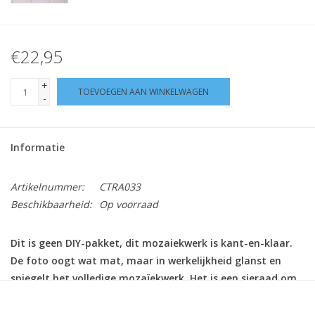
€22,95
+
TOEVOEGEN AAN WINKELWAGEN
-
Informatie
Artikelnummer:
CTRA033
Beschikbaarheid:
Op voorraad
Dit is geen DIY-pakket, dit mozaiekwerk is kant-en-klaar.
De foto oogt wat mat, maar in werkelijkheid glanst en
spiegelt het volledige mozaïekwerk. Het is een sieraad om
naar te kijken!