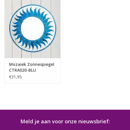
Onderhoud van dit product:
Om de staat van dit artikel te behouden, raden we u aan het niet
direct boven warmtebronnen of in ruimtes met een zeer hoge
luchtvochtigheid te plaatsen of op te hangen. L
angdurige
blootstelling aan hitte of vocht kan de materialen of de
afwerking beschadigen.
Natuurlijke materialen kunnen reageren
op omgevingsomstandigheden, dus door het product in een
stabiele binnenomgeving te plaatsen, blijft het in goede staat.
Mozaiek Zonnespiegel
CTRA020-BLU
€31,95
Meld je aan voor onze nieuwsbrief: