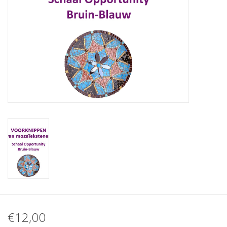
Klantbeoordelingen
Wie zijn wij?
Moeder-dochter-activiteit
Met het hele gezin mozaieken
Mozaiekbank.nl
Kant-en-klare mozaïekwerken
€12,00