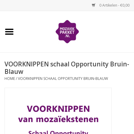
0 Artikelen - €0,00
Home
Kinderen
VOORKNIPPEN schaal Opportunity Bruin-
Volwassenen
Blauw
HOME
/
VOORKNIPPEN SCHAAL OPPORTUNITY BRUIN-BLAUW
Losse mozaïekmaterialen
Thema's
Hoe mozaïeken?
Video-instructies