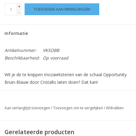
+
TOEVOEGEN AAN WINKELWAGEN
-
Informatie
Artikelnummer:
VKSOBB
Beschikbaarheid:
Op voorraad
Wil je de te knippen mozaiekstenen van de schaal Opportunity
Bruin-Blauw door Cristallo laten doen? Dat kan!
- Plaats de schaal Opportunity Bruin-Blauw in de winkelwagen
- Plaats daarbij ook deze "voorknip"-dienst in de winkelwagen
Aan verlanglijst toevoegen
/
Toevoegen om te vergelijken
/
Afdrukken
Je hoeft dan géén wieltjestang te bestellen en de stenen komen
voorgeknipt bij je aan.
Gerelateerde producten