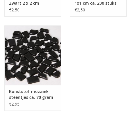
Zwart 2 x 2 cm
1x1 cm ca. 200 stuks
Zwart
€2,50
€2,50
Kunststof mozaiek
steentjes ca. 70 gram
ZWART
€2,95