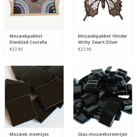
Klantbeoordelingen
Wie zijn wij?
Mozaiekpakket
Mozaiekpakket Vlinder
Dienblad Castella
Withy Zwart/Zilver
Moeder-dochter-activiteit
Zwart-Wit-Grijs
€27,95
€27,95
Met het hele gezin mozaieken
Mozaiekbank.nl
Kant-en-klare mozaïekwerken
Mozaiek steentjes
Glas-mozaieksteentjes