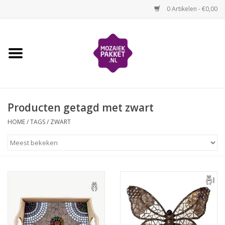
0 Artikelen - €0,00
Home
Kinderen
Producten getagd met zwart
Volwassenen
HOME
/
TAGS
/
ZWART
Losse mozaïekmaterialen
Thema's
Hoe mozaïeken?
Video-instructies