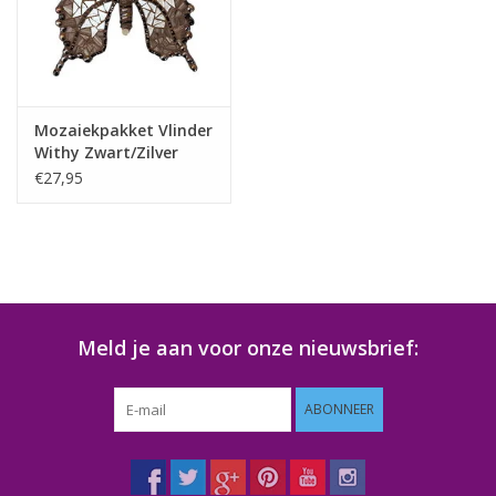
Klantbeoordelingen
Wie zijn wij?
Mozaiekpakket Vlinder
Withy Zwart/Zilver
Moeder-dochter-activiteit
€27,95
Met het hele gezin mozaieken
Mozaiekbank.nl
Meld je aan voor onze nieuwsbrief:
Kant-en-klare mozaïekwerken
ABONNEER