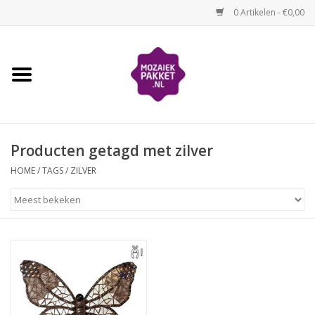
0 Artikelen - €0,00
Home
Kinderen
Producten getagd met zilver
Volwassenen
HOME
/
TAGS
/
ZILVER
Losse mozaïekmaterialen
Thema's
Hoe mozaïeken?
Video-instructies