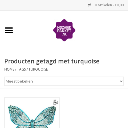
0 Artikelen - €0,00
Home
Kinderen
Producten getagd met turquoise
Volwassenen
HOME
/
TAGS
/
TURQUOISE
Losse mozaïekmaterialen
Thema's
Hoe mozaïeken?
Video-instructies