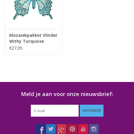
Klantbeoordelingen
Wie zijn wij?
Mozaiekpakket Vlinder
Withy Turquoise
Moeder-dochter-activiteit
€27,95
Met het hele gezin mozaieken
Mozaiekbank.nl
Meld je aan voor onze nieuwsbrief:
Kant-en-klare mozaïekwerken
ABONNEER