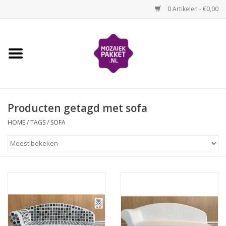
0 Artikelen - €0,00
Home
Kinderen
Producten getagd met sofa
Volwassenen
HOME
/
TAGS
/
SOFA
Losse mozaïekmaterialen
Thema's
Hoe mozaïeken?
Video-instructies