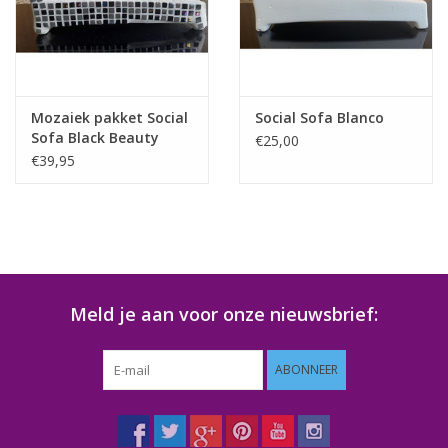
Klantbeoordelingen
Wie zijn wij?
Mozaiek pakket Social
Social Sofa Blanco
Sofa Black Beauty
€25,00
Moeder-dochter-activiteit
€39,95
Met het hele gezin mozaieken
Mozaiekbank.nl
Meld je aan voor onze nieuwsbrief:
Kant-en-klare mozaïekwerken
ABONNEER