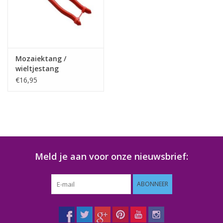
Klantbeoordelingen
Wie zijn wij?
Mozaiektang /
wieltjestang
Moeder-dochter-activiteit
€16,95
Met het hele gezin mozaieken
Mozaiekbank.nl
Meld je aan voor onze nieuwsbrief:
Kant-en-klare mozaïekwerken
ABONNEER