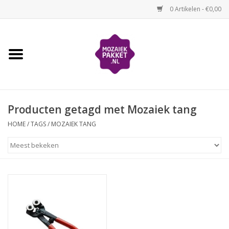
0 Artikelen - €0,00
Home
Kinderen
Producten getagd met Mozaiek tang
Volwassenen
HOME
/
TAGS
/
MOZAIEK TANG
Losse mozaïekmaterialen
Thema's
Hoe mozaïeken?
Video-instructies