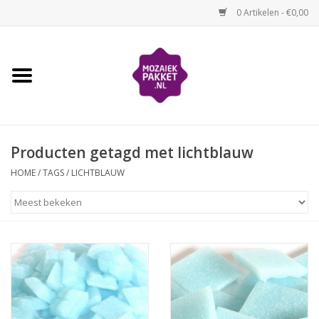
0 Artikelen - €0,00
Home
Kinderen
Producten getagd met lichtblauw
Volwassenen
HOME
/
TAGS
/
LICHTBLAUW
Losse mozaïekmaterialen
Thema's
Hoe mozaïeken?
Video-instructies