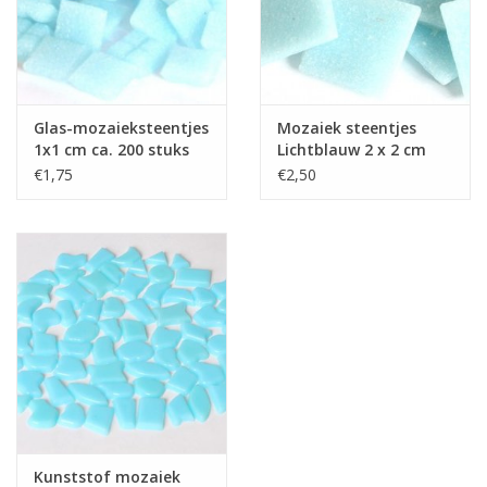
Klantbeoordelingen
Wie zijn wij?
Glas-mozaieksteentjes
Mozaiek steentjes
1x1 cm ca. 200 stuks
Lichtblauw 2 x 2 cm
Moeder-dochter-activiteit
Lichtblauw
€1,75
€2,50
Met het hele gezin mozaieken
Mozaiekbank.nl
Kant-en-klare mozaïekwerken
Kunststof mozaiek