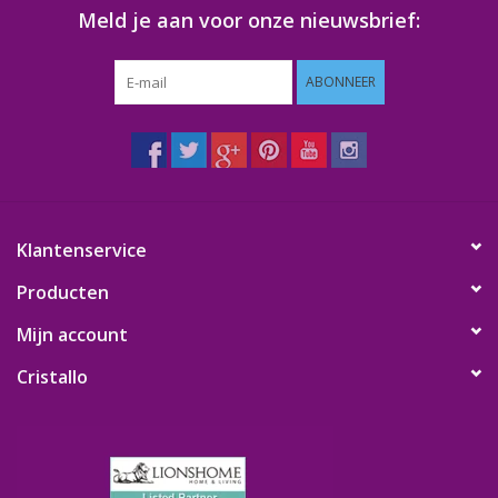
Meld je aan voor onze nieuwsbrief:
Klantbeoordelingen
ABONNEER
Wie zijn wij?
Moeder-dochter-activiteit
Met het hele gezin mozaieken
Klantenservice
Producten
Mozaiekbank.nl
Mijn account
Kant-en-klare mozaïekwerken
Cristallo