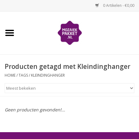
0 Artikelen - €0,00
Home
Kinderen
Producten getagd met Kleindinghanger
Volwassenen
HOME
/
TAGS
/
KLEINDINGHANGER
Losse mozaïekmaterialen
Thema's
Geen producten gevonden!...
Hoe mozaïeken?
Video-instructies