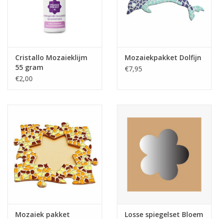
Klantbeoordelingen
Wie zijn wij?
Cristallo Mozaieklijm
Mozaiekpakket Dolfijn
55 gram
€7,95
Moeder-dochter-activiteit
€2,00
Met het hele gezin mozaieken
Mozaiekbank.nl
Kant-en-klare mozaïekwerken
Mozaiek pakket
Losse spiegelset Bloem