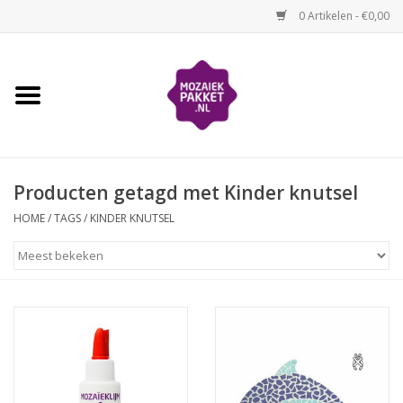
0 Artikelen - €0,00
Home
Kinderen
Producten getagd met Kinder knutsel
Volwassenen
HOME
/
TAGS
/
KINDER KNUTSEL
Losse mozaïekmaterialen
Thema's
Hoe mozaïeken?
Video-instructies