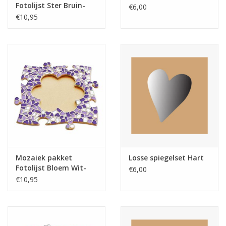
Fotolijst Ster Bruin-
€6,00
Oranje-Geel
€10,95
Mozaiek pakket
Losse spiegelset Hart
Fotolijst Bloem Wit-
€6,00
Paars-Violet
€10,95