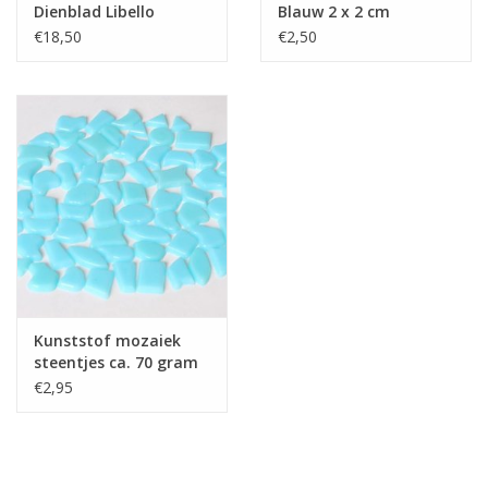
Dienblad Libello
Blauw 2 x 2 cm
Blauw-Wit
€18,50
€2,50
Kunststof mozaiek
steentjes ca. 70 gram
LICHTBLAUW
€2,95