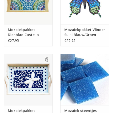
Klantbeoordelingen
Wie zijn wij?
Mozaiekpakket
Mozaiekpakket Vlinder
Dienblad Castella
Sulki Blauw/Groen
Moeder-dochter-activiteit
Blauw-Groen
€27,95
€27,95
Met het hele gezin mozaieken
Mozaiekbank.nl
Kant-en-klare mozaïekwerken
Mozaiekpakket
Mozaiek steentjes