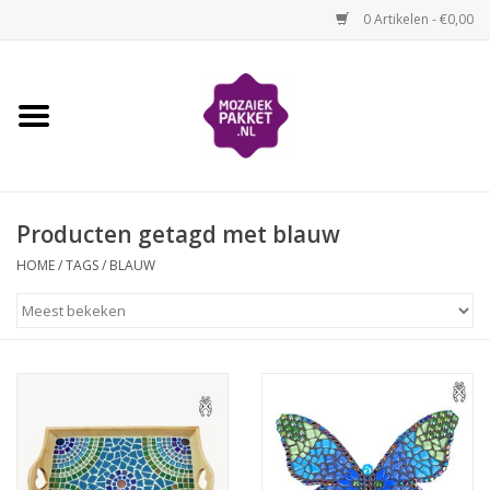
0 Artikelen - €0,00
Home
Kinderen
Producten getagd met blauw
Volwassenen
HOME
/
TAGS
/
BLAUW
Losse mozaïekmaterialen
Thema's
Hoe mozaïeken?
Video-instructies