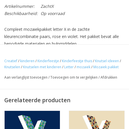
Artikelnummer:
ZachtX
Beschikbaarheid:
Op voorraad
Compleet mozaiekpakket letter X in de zachte
kleurencombinatie paars, rose en violet. Het pakket bevat alle
benodigde materialen en hulpmiddelen.
De letter is gemaakt van tempex, de mozaieksteentjes zijn van
Creatief
/
kinderen
/
Kinderfeestje
/
Kinderfeestje thuis
/
Knutsel ideeen
/
kunststof. Het eindresultaat is derhalve ook licht van gewicht,
Knutselen
/
Knutselen met kinderen
/
Letter
/
mozaiek
/
Mozaiek pakket
dus makkelijk op te hangen.
Aan verlanglijst toevoegen
/
Toevoegen om te vergelijken
/
Afdrukken
Afmetingen:
Hoogte: 25 cm
Gerelateerde producten
Diepte: 3 cm
Breedte: 20 cm
De tijdsduur voor het maken van de letter is ca. 2,5 - 3 uur