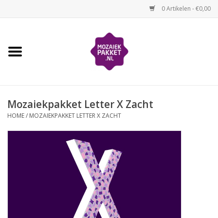
0 Artikelen - €0,00
Home
Kinderen
Mozaiekpakket Letter X Zacht
Volwassenen
HOME
/
MOZAIEKPAKKET LETTER X ZACHT
Losse mozaïekmaterialen
Thema's
Hoe mozaïeken?
Video-instructies