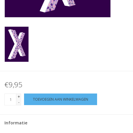
Klantbeoordelingen
Wie zijn wij?
Moeder-dochter-activiteit
Met het hele gezin mozaieken
Mozaiekbank.nl
€9,95
Kant-en-klare mozaïekwerken
+
TOEVOEGEN AAN WINKELWAGEN
-
Informatie