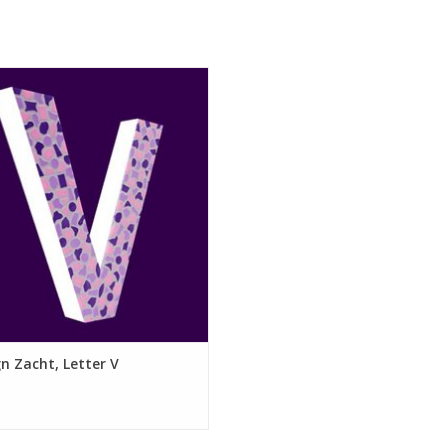
Tempex letter (hoogte 25 cm, dikte 3 cm)
Vario mozaïeksteentjes (in juiste kleurenmix
Lijm in gebruiksvriendelijk flesje
iek pakket Hoofdletter V. Design
Mozaïekvoegsel
Paars, Rose en Violet). Inclusief alle
igde materialen en hulpmiddelen.
Spons
Maatbekertje
EVOEGEN AAN WINKELWAGEN
Kwastje
Roerbakje en -stokje voor voegsel
Hangertje(s)
Ducttape
Foamtape
Werkbeschrijving
Van de mozaïeksteentjes, lijm en voegsel is ui
n Zacht, Letter V
Ideaal als creatieve invulling van kinderfeestje
aangelegenheden! Voor iedereen is een duideli
in beeld te krijgen, is de
instructievideo
mozaïek 