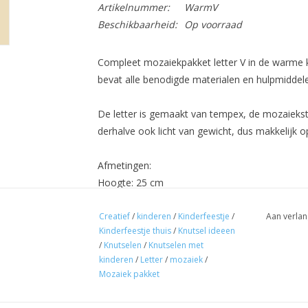
Artikelnummer:
WarmV
Beschikbaarheid:
Op voorraad
Compleet mozaiekpakket letter V in de warme k
bevat alle benodigde materialen en hulpmiddel
De letter is gemaakt van tempex, de mozaiekstee
derhalve ook licht van gewicht, dus makkelijk o
Afmetingen:
Hoogte: 25 cm
Diepte: 3 cm
Breedte: 23 cm
Creatief
/
kinderen
/
Kinderfeestje
/
Aan verlan
Kinderfeestje thuis
/
Knutsel ideeen
/
Knutselen
/
Knutselen met
De tijdsduur voor het maken van de letter is ca.
kinderen
/
Letter
/
mozaiek
/
Mozaiek pakket
Een mozaïekpakket bevat alle benodigde mater
werkstuk: