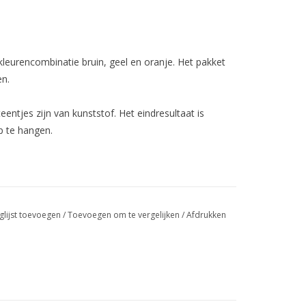
leurencombinatie bruin, geel en oranje. Het pakket
en.
ntjes zijn van kunststof. Het eindresultaat is
p te hangen.
glijst toevoegen
/
Toevoegen om te vergelijken
/
Afdrukken
 2,5 - 3 uur (inclusief droogpauzes).
ialen en hulpmiddelen voor het maken van het