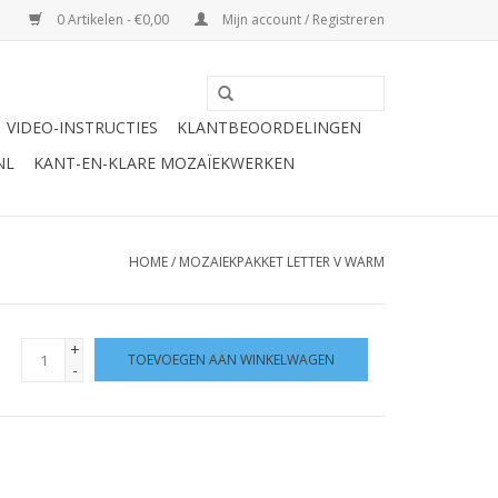
0 Artikelen - €0,00
Mijn account / Registreren
VIDEO-INSTRUCTIES
KLANTBEOORDELINGEN
NL
KANT-EN-KLARE MOZAÏEKWERKEN
HOME
/
MOZAIEKPAKKET LETTER V WARM
+
TOEVOEGEN AAN WINKELWAGEN
-