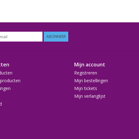
getoond worden:
ABONNEER
cten
Mijn account
ducten
Registreren
producten
Mijn bestellingen
ingen
Mijn tickets
Mijn verlanglijst
d