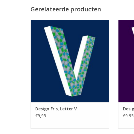
Gerelateerde producten
Mozaiek pakket Hoofdletter V. Design Fris
Moza
(Wit, Lichtgroen en Lichtblauw). Inclusief
Zacht (
alle benodigde materialen en
benod
hulpmiddelen.
TO
TOEVOEGEN AAN WINKELWAGEN
Design Fris, Letter V
Desig
€9,95
€9,95