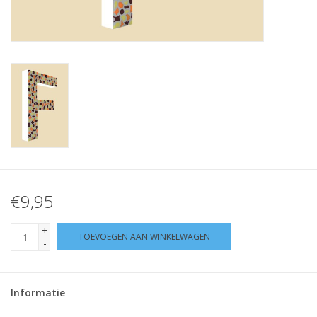
Klantbeoordelingen
Wie zijn wij?
Moeder-dochter-activiteit
Met het hele gezin mozaieken
Mozaiekbank.nl
€9,95
Kant-en-klare mozaïekwerken
+
TOEVOEGEN AAN WINKELWAGEN
-
Informatie