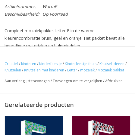
Artikelnummer:
WarmF
Beschikbaarheid:
Op voorraad
Compleet mozaiekpakket letter F in de warme
kleurencombinatie bruin, geel en oranje. Het pakket bevat alle
benodigde materialen en hulpmiddelen.
De letter is gemaakt van tempex, de mozaieksteentjes zijn van
Creatief
/
kinderen
/
Kinderfeestje
/
Kinderfeestje thuis
/
Knutsel ideeen
/
kunststof. Het eindresultaat is derhalve ook licht van gewicht,
Knutselen
/
Knutselen met kinderen
/
Letter
/
mozaiek
/
Mozaiek pakket
dus makkelijk op te hangen.
Aan verlanglijst toevoegen
/
Toevoegen om te vergelijken
/
Afdrukken
Afmetingen:
Hoogte: 25 cm
Gerelateerde producten
Diepte: 3 cm
Breedte: 17 cm
De tijdsduur voor het maken van de letter is ca. 2,5 - 3 uur