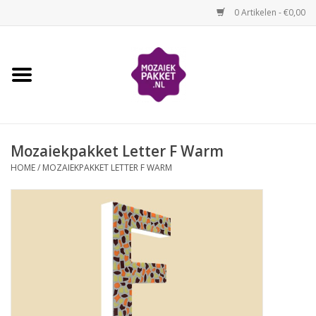
0 Artikelen - €0,00
Home
Kinderen
Mozaiekpakket Letter F Warm
Volwassenen
HOME
/
MOZAIEKPAKKET LETTER F WARM
Losse mozaïekmaterialen
Thema's
Hoe mozaïeken?
Video-instructies