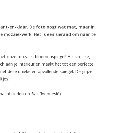
 kant-en-klaar. De foto oogt wat mat, maar in
ige mozaïekwerk. Het is een sieraad om naar te
et onze mozaiek bloemenspiegel! Het vrolijke,
h aan je interieur en maakt het tot een perfecte
 met deze unieke en opvallende spiegel. De grijze
tjes.
achtslieden op Bali (Indonesië).