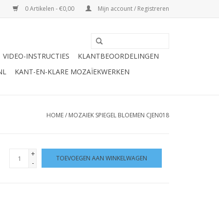
0 Artikelen - €0,00
Mijn account / Registreren
VIDEO-INSTRUCTIES
KLANTBEOORDELINGEN
NL
KANT-EN-KLARE MOZAÏEKWERKEN
HOME
/
MOZAIEK SPIEGEL BLOEMEN CJEN018
+
TOEVOEGEN AAN WINKELWAGEN
-