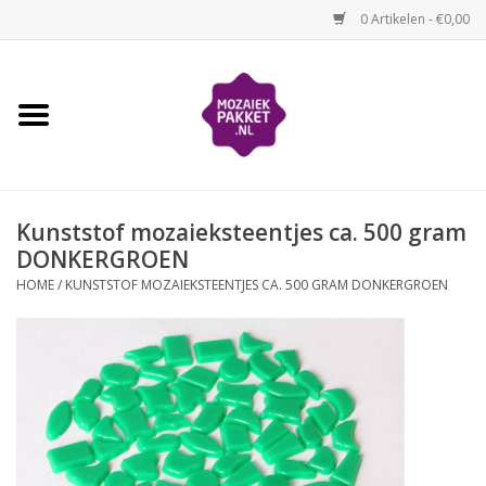
0 Artikelen - €0,00
Home
Kinderen
Kunststof mozaieksteentjes ca. 500 gram
Volwassenen
DONKERGROEN
HOME
/
KUNSTSTOF MOZAIEKSTEENTJES CA. 500 GRAM DONKERGROEN
Losse mozaïekmaterialen
Thema's
Hoe mozaïeken?
Video-instructies