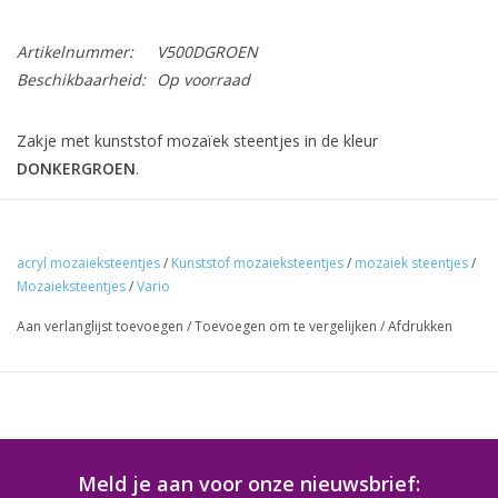
Artikelnummer:
V500DGROEN
Beschikbaarheid:
Op voorraad
Zakje met kunststof mozaïek steentjes in de kleur
DONKERGROEN
.
15 verschillende vormen in afmetingen van 0,5 - 2 cm.
Gewicht:
ca. 500 gram
, voldoende voor het mozaieken van een
acryl mozaieksteentjes
/
Kunststof mozaieksteentjes
/
mozaiek steentjes
/
oppervlak van 60x50 cm
.
Mozaieksteentjes
/
Vario
Aan verlanglijst toevoegen
/
Toevoegen om te vergelijken
/
Afdrukken
Een zak van 500 gram bevat ca. 1900 mozaïek steentjes.
Ingeval u eigen ronde onderzetters/schalen wenst te
bekleden met deze mozaiek steentjes, kunt u met 1000
gram het volgende bekleden (bij benadering):
Diam. 10 cm: 75 cirkels
Meld je aan voor onze nieuwsbrief: