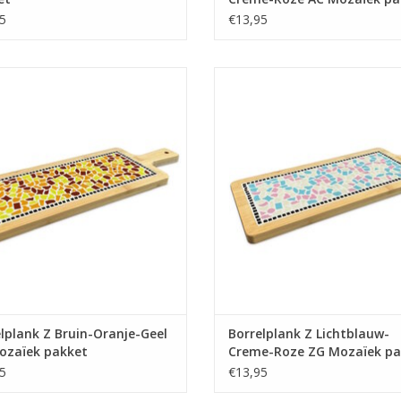
5
€13,95
De borrelplank is er in vele kleurcombinaties, b
k je eigen borrelplank. Leuk om te
Mozaïek je eigen borrelplank. Leu
doen, jarenlang plezier!
doen, jarenlang plezier!
EVOEGEN AAN WINKELWAGEN
TOEVOEGEN AAN WINKELWA
lplank Z Bruin-Oranje-Geel
Borrelplank Z Lichtblauw-
ozaïek pakket
Creme-Roze ZG Mozaïek pa
5
€13,95