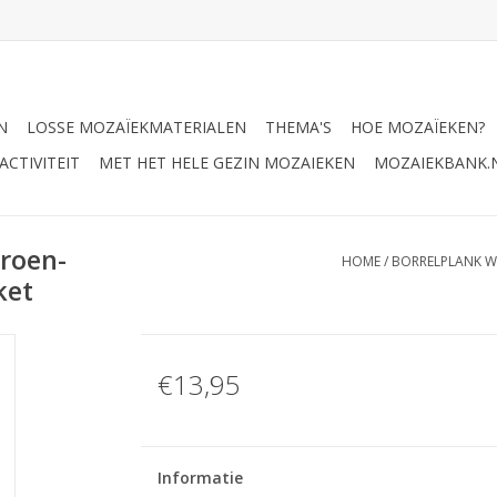
N
LOSSE MOZAÏEKMATERIALEN
THEMA'S
HOE MOZAÏEKEN?
CTIVITEIT
MET HET HELE GEZIN MOZAIEKEN
MOZAIEKBANK.
roen-
HOME
/
BORRELPLANK W
ket
€13,95
Informatie