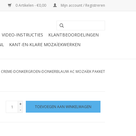
0 Artikelen - €0,00
Mijn account / Registreren
VIDEO-INSTRUCTIES
KLANTBEOORDELINGEN
NL
KANT-EN-KLARE MOZAÏEKWERKEN
 CREME-DONKERGROEN-DONKERBLAUW AC MOZAÏEK PAKKET
+
TOEVOEGEN AAN WINKELWAGEN
-