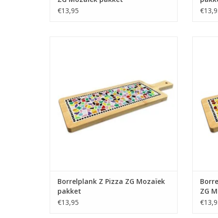
€13,95
€13,9
Mozaïek je eigen borrelplank. Leuk om te
Mozaïe
doen, jarenlang plezier!
TOEVOEGEN AAN WINKELWAGEN
TO
Borrelplank Z Pizza ZG Mozaïek
Borre
pakket
ZG M
€13,95
€13,9