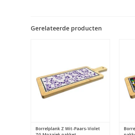
Gerelateerde producten
Mozaïek je eigen borrelplank. Leuk om te
Mozaïe
doen, jarenlang plezier!
TOEVOEGEN AAN WINKELWAGEN
TO
Borrelplank Z Wit-Paars-Violet
Borre
ZG Mozaïek pakket
pakk