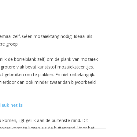
emaal zelf. Géén mozaiektang nodig. Ideaal als
ere groep.
urlijk de borrelplank zelf, om de plank van mozaïek
t grotere vlak bevat kunststof mozaïeksteentjes.
t gebruiken om te plakken. En niet onbelangrijk:
 hierdoor dan ook minder zwaar dan bijvoorbeeld
leuk het is!
komen, ligt gelijk aan de buitenste rand. Dit
hoger komt te liggen als de buitenrand. Voor het
probleem.