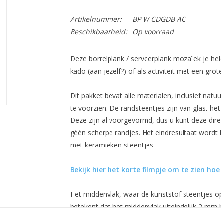
Artikelnummer:
BP W CDGDB AC
Beschikbaarheid:
Op voorraad
Deze borrelplank / serveerplank mozaïek je hel
kado (aan jezelf?) of als activiteit met een grot
Dit pakket bevat alle materialen, inclusief natu
te voorzien. De randsteentjes zijn van glas, he
Deze zijn al voorgevormd, dus u kunt deze direc
géén scherpe randjes. Het eindresultaat wordt
met keramieken steentjes.
Bekijk hier het korte filmpje om te zien hoe 
Het middenvlak, waar de kunststof steentjes op 
betekent dat het middenvlak uiteindelijk 2 mm 
presenteren van hapjes/schaaltjes is dit geen 