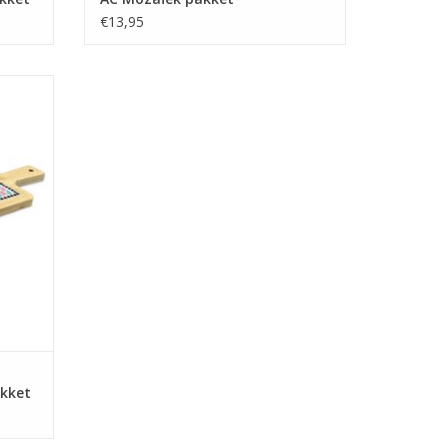
€13,95
ekijk ook de andere kleurstellingen.
k om te
GEN
kket