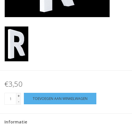
Klantbeoordelingen
Wie zijn wij?
Moeder-dochter-activiteit
Met het hele gezin mozaieken
Mozaiekbank.nl
€3,50
Kant-en-klare mozaïekwerken
+
TOEVOEGEN AAN WINKELWAGEN
-
Informatie