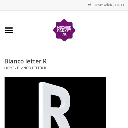
0 Artikelen - €0,00
Home
Kinderen
Blanco letter R
Volwassenen
HOME
/
BLANCO LETTER R
Losse mozaïekmaterialen
Thema's
Hoe mozaïeken?
Video-instructies