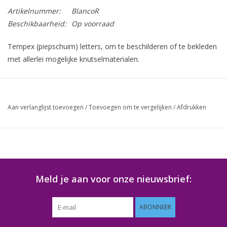
Artikelnummer:
BlancoR
Beschikbaarheid:
Op voorraad
Tempex (piepschuim) letters, om te beschilderen of te bekleden
met allerlei mogelijke knutselmaterialen.
Afmetingen:
Hoogte: 25 cm
Aan verlanglijst toevoegen
/
Toevoegen om te vergelijken
/
Afdrukken
Diepte: 3 cm
Breedte: 22 cm
Meld je aan voor onze nieuwsbrief:
ABONNEER